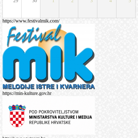
29
30
1
2
3
4
5
https://www.festivalmik.com/
https://min-kulture.gov.hr