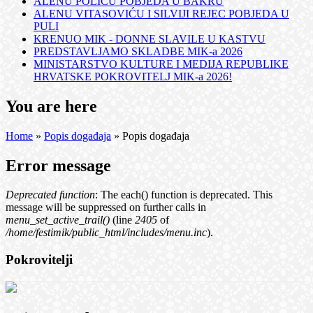
ALENU POLIĆU POBJEDA U BAKRU
ALENU VITASOVIĆU I SILVIJI REJEC POBJEDA U
PULI
KRENUO MIK - DONNE SLAVILE U KASTVU
PREDSTAVLJAMO SKLADBE MIK-a 2026
MINISTARSTVO KULTURE I MEDIJA REPUBLIKE
HRVATSKE POKROVITELJ MIK-a 2026!
You are here
Home
»
Popis događaja
» Popis događaja
Error message
Deprecated function
: The each() function is deprecated. This
message will be suppressed on further calls in
menu_set_active_trail()
(line
2405
of
/home/festimik/public_html/includes/menu.inc
).
Pokrovitelji