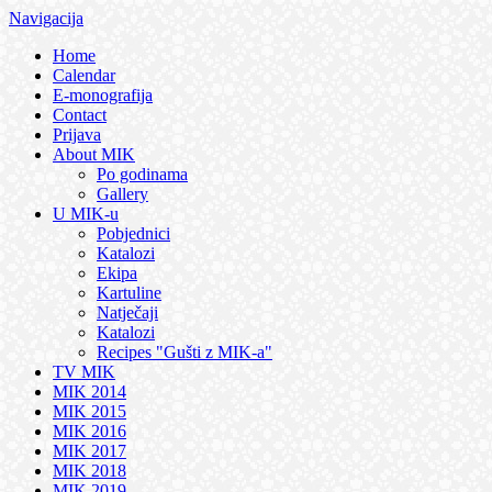
Navigacija
Home
Calendar
E-monografija
Contact
Prijava
About MIK
Po godinama
Gallery
U MIK-u
Pobjednici
Katalozi
Ekipa
Kartuline
Natječaji
Katalozi
Recipes "Gušti z MIK-a"
TV MIK
MIK 2014
MIK 2015
MIK 2016
MIK 2017
MIK 2018
MIK 2019