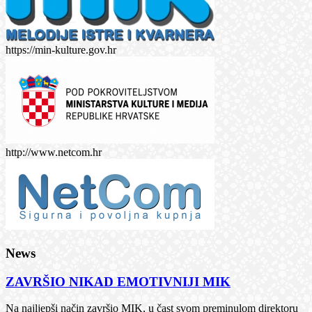
https://min-kulture.gov.hr
http://www.netcom.hr
News
ZAVRŠIO NIKAD EMOTIVNIJI MIK
Na najljepši način završio MIK, u čast svom preminulom direktoru