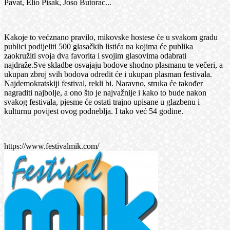
Pavat, Elio Pisak, Joso Butorac...
Kakoje to većznano pravilo, mikovske hostese će u svakom gradu
publici podijeliti 500 glasačkih listića na kojima će publika
zaokružiti svoja dva favorita i svojim glasovima odabrati
najdraže.Sve skladbe osvajaju bodove shodno plasmanu te večeri, a
ukupan zbroj svih bodova odredit će i ukupan plasman festivala.
Najdemokratskiji festival, rekli bi. Naravno, struka će također
nagraditi najbolje, a ono što je najvažnije i kako to bude nakon
svakog festivala, pjesme će ostati trajno upisane u glazbenu i
kulturnu povijest ovog podneblja. I tako već 54 godine.
https://www.festivalmik.com/