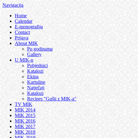
Navigacija
Home
Calendar
E-monografija
Contact
Prijava
About MIK
Po godinama
Gallery
U MIK-u
Pobjednici
Katalozi
Ekipa
Kartuline
Natječaji
Katalozi
Recipes "Gušti z MIK-a"
TV MIK
MIK 2014
MIK 2015
MIK 2016
MIK 2017
MIK 2018
MIK 2019