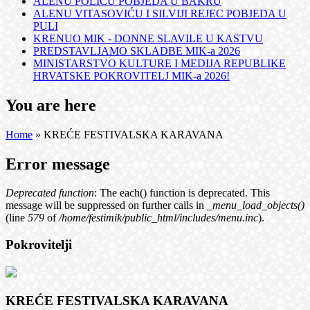
ALENU POLIĆU POBJEDA U BAKRU
ALENU VITASOVIĆU I SILVIJI REJEC POBJEDA U
PULI
KRENUO MIK - DONNE SLAVILE U KASTVU
PREDSTAVLJAMO SKLADBE MIK-a 2026
MINISTARSTVO KULTURE I MEDIJA REPUBLIKE
HRVATSKE POKROVITELJ MIK-a 2026!
You are here
Home
» KREĆE FESTIVALSKA KARAVANA
Error message
Deprecated function
: The each() function is deprecated. This
message will be suppressed on further calls in
_menu_load_objects()
(line
579
of
/home/festimik/public_html/includes/menu.inc
).
Pokrovitelji
KREĆE FESTIVALSKA KARAVANA