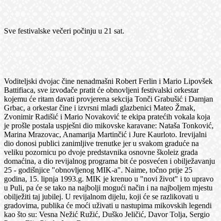
Sve festivalske večeri počinju u 21 sat.
Voditeljski dvojac čine nenadmašni Robert Ferlin i Mario Lipovšek
Battifiaca, sve izvođače pratit će obnovljeni festivalski orkestar
kojemu će ritam davati provjerena sekcija Tonči Grabušić i Damjan
Grbac, a orkestar čine i izvrsni mladi glazbenici Mateo Žmak,
Zvonimir Radišić i Mario Novaković te ekipa pratećih vokala koja
je prošle postala uspješni dio mikovske karavane: Nataša Tonković,
Marina Mrazovac, Anamarija Martinčić i Jure Kaurloto. Irevijalni
dio donosi publici zanimljive trenutke jer u svakom graduće na
veliku pozornicu po dvoje predstavnika osnovne školeiz grada
domaćina, a dio revijalnog programa bit će posvećen i obilježavanju
25 - godišnjice "obnovljenog MIK-a". Naime, točno prije 25
godina, 15. lipnja 1993.g. MIK je krenuo u "novi život" i to upravo
u Puli, pa će se tako na najbolji mogući način i na najboljem mjestu
obilježiti taj jubilej. U revijalnom dijelu, koji će se razlikovati u
gradovima, publika će moći uživati u nastupima mikovskih legendi
kao što su: Vesna Nežić Ružić, Duško Jeličić, Davor Tolja, Sergio