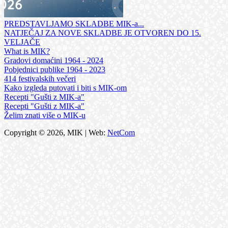
PREDSTAVLJAMO SKLADBE MIK-a...
NATJEČAJ ZA NOVE SKLADBE JE OTVOREN DO 15.
VELJAČE
What is MIK?
Gradovi domaćini 1964 - 2024
Pobjednici publike 1964 - 2023
414 festivalskih večeri
Kako izgleda putovati i biti s MIK-om
Recepti "Gušti z MIK-a"
Recepti "Gušti z MIK-a"
Želim znati više o MIK-u
Copyright © 2026, MIK | Web:
NetCom