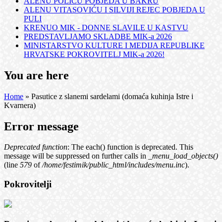
ALENU POLIĆU POBJEDA U BAKRU
ALENU VITASOVIĆU I SILVIJI REJEC POBJEDA U
PULI
KRENUO MIK - DONNE SLAVILE U KASTVU
PREDSTAVLJAMO SKLADBE MIK-a 2026
MINISTARSTVO KULTURE I MEDIJA REPUBLIKE
HRVATSKE POKROVITELJ MIK-a 2026!
You are here
Home
» Pasutice z slanemi sardelami (domaća kuhinja Istre i
Kvarnera)
Error message
Deprecated function
: The each() function is deprecated. This
message will be suppressed on further calls in
_menu_load_objects()
(line
579
of
/home/festimik/public_html/includes/menu.inc
).
Pokrovitelji