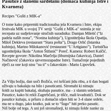
Pasutice z slanemi sardelami (domaća kuhinja Istre i
Kvarnera)
Recipes "Gušti z MIK-a"
O tome kako pripremiti tradicionalna jela Kvarnera i Istre, ekipa
festivala MIK u svojoj TV seriji "Gušti z MIK-a" snimila je niz
recepata uz sudjelovanje stručnih suradnika: Damjan Miletić (“Iz
padela naših nona”, “Nonina kuhinja”), Ugostiteljska škola Opatija,
Miloš Dekleva (restaurant “Stara pošta”), Drago Orlić (Istarska
kuhinja), Marino Milokanović (restaurant “L’Artigiano”), Turistička
ugostiteljska škola “Anton Štifanić” Poreč. Kamera: Robert Kalčić.
Recepte govore: Nikolina Marčelja (liburnijska čakavica), Daniel
Načinović (čakavica sjevernozapadne Istre). Tumačenje pojedinih
riječi za one koji nisu “na ti” s čakavskim - Mario Lipovšek.
Za Vilju božju, dan uoči Božića, svi kršćani jidu ribu, a ti dan bogati
uživaju u bakalaju na bilo i pasuticami. Siromahi ki nimaju
šoldi za kupiti bakalaj, skuhaju pasutice, ma - z slanim srdelami.
Pasutice, kako bi rekli Zagrebčani, je tišće, mali kvadratići. Dok se
pasutice kuhaju, u pršuru z domaćin uljen hiti se 3-4 slane srdele,
ma ne u dugo, jako kratko, pak se to “šugo” hiti preko pasutic.
Niš bolje od tega. A uni još siromašneji, ki nimaju šolde nanke za