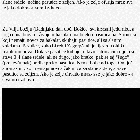
slane srdele, načine pasutice z zeljen. Ako je zelje ofurija mraz sve
je jako dobro- a vero i zdravo.
Za Vilju božiju (Badnjak), dan uoči Božića, svi kršćani jedu ribu, a
toga dana bogati uživaju u bakalaru na bijelo i pasuticama. Siromasi
koji nemaju novca za bakalar, skuhaju pasutice, ali sa slanim
srdelama. Pasutice, kako bi rekli Zagrepčani, je tijesto u obliku
malih rombova. Dok se pasutice kuhaju, u tavu s domaćim uljem se
stave 3-4 slane srdele, ali ne dugo, jako kratko, pak se taj “šugo”
(preljev/umak) prelije preko pasutica. Nema bolje od toga. Oni još
siromašniji, koji nemaju novca čak ni za za slane srdele, sprave
pasutice sa zeljem. Ako je zelje uhvatio mraz- sve je jako dobro - a
stvarno i zdravo.