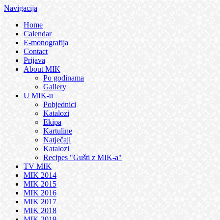
Navigacija
Home
Calendar
E-monografija
Contact
Prijava
About MIK
Po godinama
Gallery
U MIK-u
Pobjednici
Katalozi
Ekipa
Kartuline
Natječaji
Katalozi
Recipes "Gušti z MIK-a"
TV MIK
MIK 2014
MIK 2015
MIK 2016
MIK 2017
MIK 2018
MIK 2019