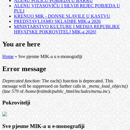
ALENU POLIĆU POBJEDA U BAKRU
ALENU VITASOVIĆU I SILVIJI REJEC POBJEDA U
PULI
KRENUO MIK - DONNE SLAVILE U KASTVU
PREDSTAVLJAMO SKLADBE MIK-a 2026
MINISTARSTVO KULTURE I MEDIJA REPUBLIKE
HRVATSKE POKROVITELJ MIK-a 2026!
You are here
Home
» Sve pjesme MIK-a u e-monografiji
Error message
Deprecated function
: The each() function is deprecated. This
message will be suppressed on further calls in
_menu_load_objects()
(line
579
of
/home/festimik/public_html/includes/menu.inc
).
Pokrovitelji
Sve pjesme MIK-a u e-monografiji