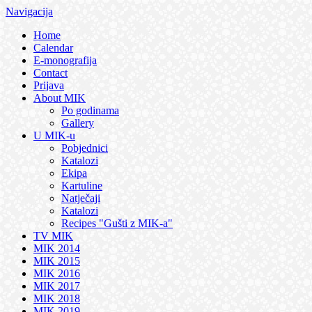
Navigacija
Home
Calendar
E-monografija
Contact
Prijava
About MIK
Po godinama
Gallery
U MIK-u
Pobjednici
Katalozi
Ekipa
Kartuline
Natječaji
Katalozi
Recipes "Gušti z MIK-a"
TV MIK
MIK 2014
MIK 2015
MIK 2016
MIK 2017
MIK 2018
MIK 2019