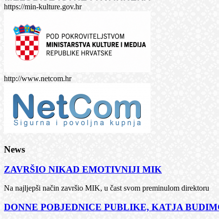
https://min-kulture.gov.hr
http://www.netcom.hr
News
ZAVRŠIO NIKAD EMOTIVNIJI MIK
Na najljepši način završio MIK, u čast svom preminulom direktoru
DONNE POBJEDNICE PUBLIKE, KATJA BUDIMČ