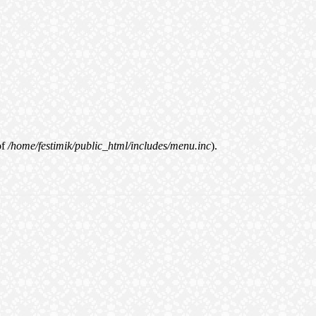
of
/home/festimik/public_html/includes/menu.inc
).