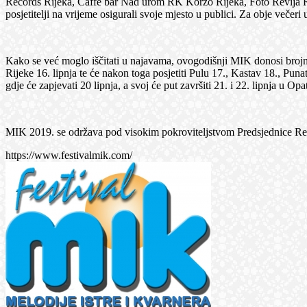
Records Rijeka, Caffe bar Nad urom RK Korzo Rijeka, Foto Revija Ri
posjetitelji na vrijeme osigurali svoje mjesto u publici. Za obje večeri
Kako se već moglo iščitati u najavama, ovogodišnji MIK donosi brojne
Rijeke 16. lipnja te će nakon toga posjetiti Pulu 17., Kastav 18., Pu
gdje će zapjevati 20 lipnja, a svoj će put završiti 21. i 22. lipnja u O
MIK 2019. se održava pod visokim pokroviteljstvom Predsjednice Re
https://www.festivalmik.com/