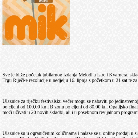
Sve je bliže početak jubilarnog izdanja Melodija Istre i Kvarnera, sklad
Trgu Riječke rezolucije u nedjelju 16. lipnja s početkom u 21 sat te za
Ulaznice za riječku festivalsku večer mogu se nabaviti po jedinstvenoj
po cijeni od 100,00 kn i B zonu po cijeni od 80,00 kn. Opatijsko fina
moći uživati u 20 novih skladbi, ali i u posebnom revijalnom programu.
Ulaznice su u ograničenim količinama i nalaze se u online prodaji u s