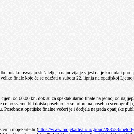
be polako osvajaju slušatelje, a najnovija je vijest da je krenula i prod
 veliko finale koje će se održati u subotu 22. lipnja na opatijskoj Ljetno
 cijeni od 60,00 kn, dok su za spektakularno finale na jednoj od najlje
le će po svemu biti doista posebno jer se priprema posebna scenografija,
 Posebnost opatijske finalne večeri je i dodjela nagrada opatijske publ
istemu mojekarte.hr (
https://www.mojekarte.hr/hr/group/283583/melody