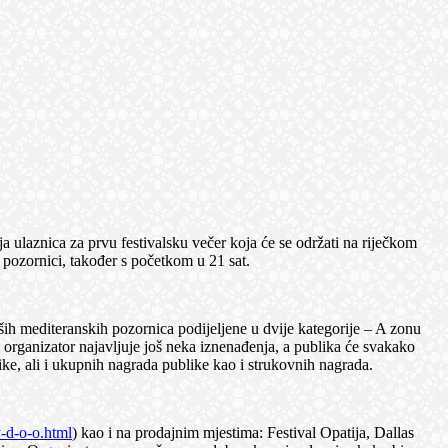
aja ulaznica za prvu festivalsku večer koja će se održati na riječkom
j pozornici, također s početkom u 21 sat.
pših mediteranskih pozornica podijeljene u dvije kategorije – A zonu
 organizator najavljuje još neka iznenađenja, a publika će svakako
ike, ali i ukupnih nagrada publike kao i strukovnih nagrada.
-d-o-o.html
) kao i na prodajnim mjestima: Festival Opatija, Dallas