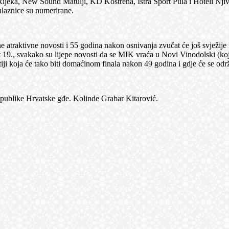
jeka, New Sound Matulji, KD Kostrena, Istra Sport Pula i Hoteli Njiv
 ulaznice su numerirane.
 atraktivne novosti i 55 godina nakon osnivanja zvučat će još svježije
nat 19., svakako su lijepe novosti da se MIK vraća u Novi Vinodolski (
patiji koja će tako biti domaćinom finala nakon 49 godina i gdje će se odr
publike Hrvatske gđe. Kolinde Grabar Kitarović.