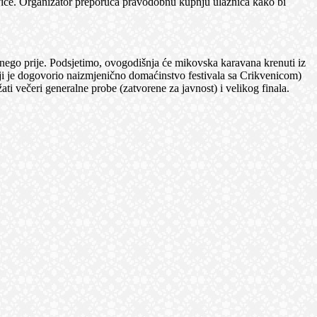
ice. Organizator preporuča pravodobnu kupnju ulaznica kako bi
 nego prije. Podsjetimo, ovogodišnja će mikovska karavana krenuti iz
koji je dogovorio naizmjenično domaćinstvo festivala sa Crikvenicom)
žati večeri generalne probe (zatvorene za javnost) i velikog finala.