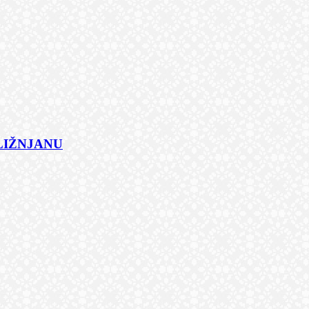
 LIŽNJANU