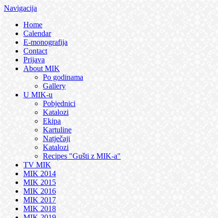
Navigacija
Home
Calendar
E-monografija
Contact
Prijava
About MIK
Po godinama
Gallery
U MIK-u
Pobjednici
Katalozi
Ekipa
Kartuline
Natječaji
Katalozi
Recipes "Gušti z MIK-a"
TV MIK
MIK 2014
MIK 2015
MIK 2016
MIK 2017
MIK 2018
MIK 2019