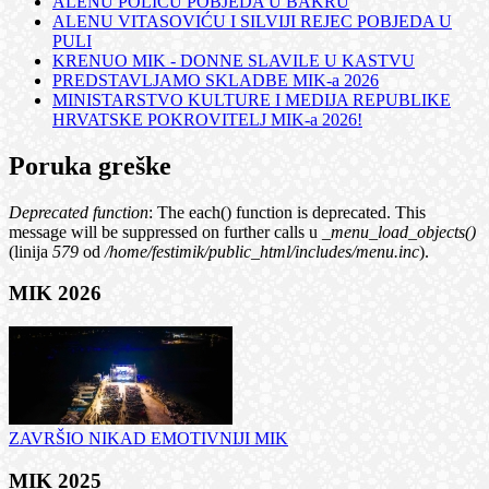
ALENU POLIĆU POBJEDA U BAKRU
ALENU VITASOVIĆU I SILVIJI REJEC POBJEDA U
PULI
KRENUO MIK - DONNE SLAVILE U KASTVU
PREDSTAVLJAMO SKLADBE MIK-a 2026
MINISTARSTVO KULTURE I MEDIJA REPUBLIKE
HRVATSKE POKROVITELJ MIK-a 2026!
Poruka greške
Deprecated function
: The each() function is deprecated. This
message will be suppressed on further calls u
_menu_load_objects()
(linija
579
od
/home/festimik/public_html/includes/menu.inc
).
MIK 2026
ZAVRŠIO NIKAD EMOTIVNIJI MIK
MIK 2025