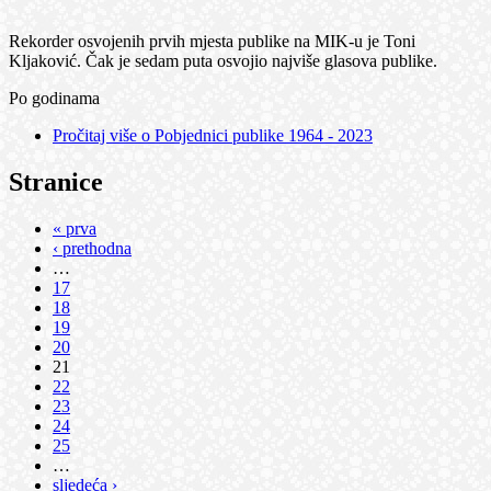
Rekorder osvojenih prvih mjesta publike na MIK-u je Toni
Kljaković. Čak je sedam puta osvojio najviše glasova publike.
Po godinama
Pročitaj više
o Pobjednici publike 1964 - 2023
Stranice
« prva
‹ prethodna
…
17
18
19
20
21
22
23
24
25
…
sljedeća ›