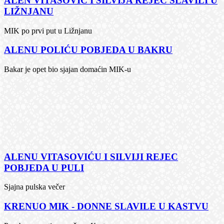
ALEN VITASOVIĆ I SILVIJA REJEC SLAVILI U
LIŽNJANU
MIK po prvi put u Ližnjanu
ALENU POLIĆU POBJEDA U BAKRU
Bakar je opet bio sjajan domaćin MIK-u
ALENU VITASOVIĆU I SILVIJI REJEC
POBJEDA U PULI
Sjajna pulska večer
KRENUO MIK - DONNE SLAVILE U KASTVU