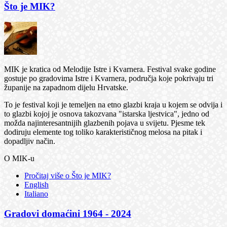
Što je MIK?
MIK je kratica od Melodije Istre i Kvarnera. Festival svake godine
gostuje po gradovima Istre i Kvarnera, područja koje pokrivaju tri
županije na zapadnom dijelu Hrvatske.
To je festival koji je temeljen na etno glazbi kraja u kojem se odvija i
to glazbi kojoj je osnova takozvana "istarska ljestvica", jedno od
možda najinteresantnijih glazbenih pojava u svijetu. Pjesme tek
dodiruju elemente tog toliko karakterističnog melosa na pitak i
dopadljiv način.
O MIK-u
Pročitaj više
o Što je MIK?
English
Italiano
Gradovi domaćini 1964 - 2024