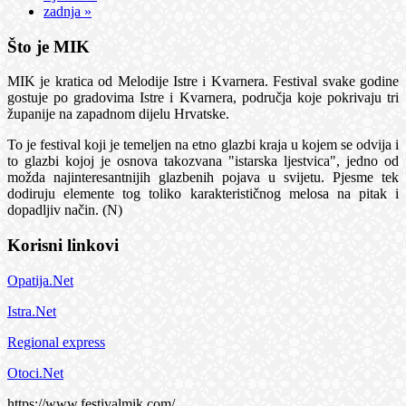
zadnja »
Što je MIK
MIK je kratica od Melodije Istre i Kvarnera. Festival svake godine
gostuje po gradovima Istre i Kvarnera, područja koje pokrivaju tri
županije na zapadnom dijelu Hrvatske.
To je festival koji je temeljen na etno glazbi kraja u kojem se odvija i
to glazbi kojoj je osnova takozvana "istarska ljestvica", jedno od
možda najinteresantnijih glazbenih pojava u svijetu. Pjesme tek
dodiruju elemente tog toliko karakterističnog melosa na pitak i
dopadljiv način. (N)
Korisni linkovi
Opatija.Net
Istra.Net
Regional express
Otoci.Net
https://www.festivalmik.com/