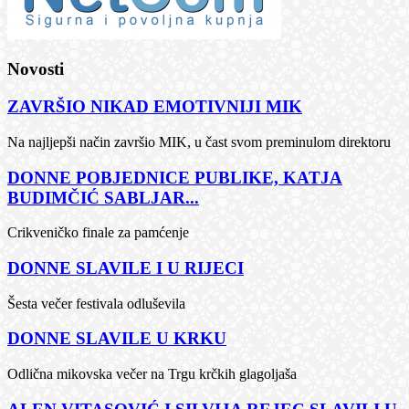
Novosti
ZAVRŠIO NIKAD EMOTIVNIJI MIK
Na najljepši način završio MIK, u čast svom preminulom direktoru
DONNE POBJEDNICE PUBLIKE, KATJA
BUDIMČIĆ SABLJAR...
Crikveničko finale za pamćenje
DONNE SLAVILE I U RIJECI
Šesta večer festivala odluševila
DONNE SLAVILE U KRKU
Odlična mikovska večer na Trgu krčkih glagoljaša