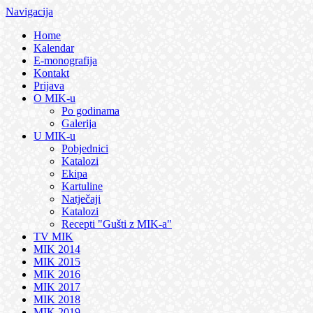
Navigacija
Home
Kalendar
E-monografija
Kontakt
Prijava
O MIK-u
Po godinama
Galerija
U MIK-u
Pobjednici
Katalozi
Ekipa
Kartuline
Natječaji
Katalozi
Recepti "Gušti z MIK-a"
TV MIK
MIK 2014
MIK 2015
MIK 2016
MIK 2017
MIK 2018
MIK 2019