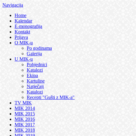
Navigacija
Home
Kalendar
E-monografija
Kontakt
Prijava
O MIK-u
Po godinama
Galerija
U MIK-u
Pobjednici
Katalozi
Ekipa
Kartuline
Natječaji
Katalozi
Recepti "Gušti z MIK-a"
TV MIK
MIK 2014
MIK 2015
MIK 2016
MIK 2017
MIK 2018
MIK 2019