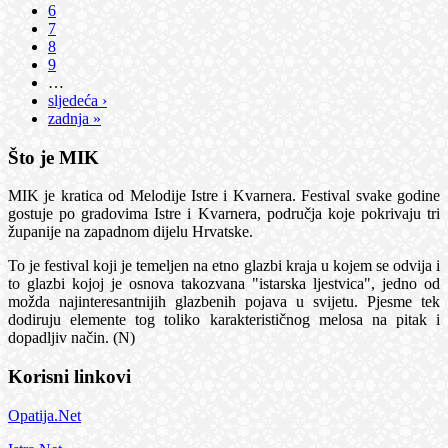
6
7
8
9
…
sljedeća ›
zadnja »
Što je MIK
MIK je kratica od Melodije Istre i Kvarnera. Festival svake godine
gostuje po gradovima Istre i Kvarnera, područja koje pokrivaju tri
županije na zapadnom dijelu Hrvatske.
To je festival koji je temeljen na etno glazbi kraja u kojem se odvija i
to glazbi kojoj je osnova takozvana "istarska ljestvica", jedno od
možda najinteresantnijih glazbenih pojava u svijetu. Pjesme tek
dodiruju elemente tog toliko karakterističnog melosa na pitak i
dopadljiv način. (N)
Korisni linkovi
Opatija.Net