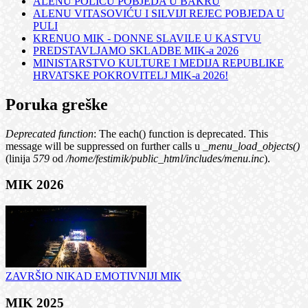
ALENU POLIĆU POBJEDA U BAKRU
ALENU VITASOVIĆU I SILVIJI REJEC POBJEDA U
PULI
KRENUO MIK - DONNE SLAVILE U KASTVU
PREDSTAVLJAMO SKLADBE MIK-a 2026
MINISTARSTVO KULTURE I MEDIJA REPUBLIKE
HRVATSKE POKROVITELJ MIK-a 2026!
Poruka greške
Deprecated function
: The each() function is deprecated. This
message will be suppressed on further calls u
_menu_load_objects()
(linija
579
od
/home/festimik/public_html/includes/menu.inc
).
MIK 2026
ZAVRŠIO NIKAD EMOTIVNIJI MIK
MIK 2025