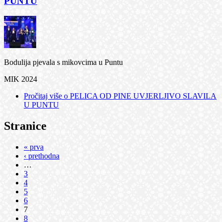
PUNTU
Bodulija pjevala s mikovcima u Puntu
MIK 2024
Pročitaj više
o PELICA OD PINE UVJERLJIVO SLAVILA
U PUNTU
Stranice
« prva
‹ prethodna
…
3
4
5
6
7
8