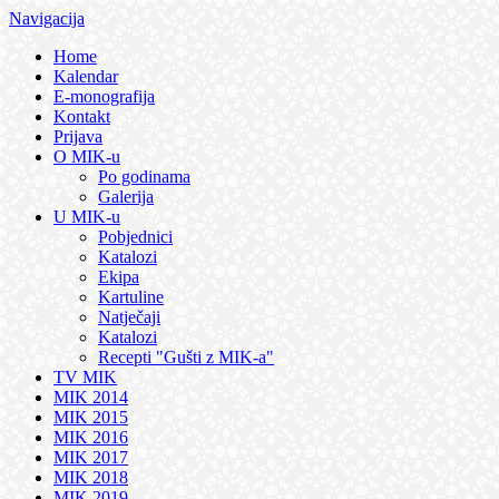
Navigacija
Home
Kalendar
E-monografija
Kontakt
Prijava
O MIK-u
Po godinama
Galerija
U MIK-u
Pobjednici
Katalozi
Ekipa
Kartuline
Natječaji
Katalozi
Recepti "Gušti z MIK-a"
TV MIK
MIK 2014
MIK 2015
MIK 2016
MIK 2017
MIK 2018
MIK 2019