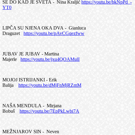
SE DO KAD JE SVETA - Nina Kraljić
https://youtu.be/bkNpPd_-
YT0
LIPČA SU NJENA OKA DVA - Gianluca
Draguzet
https://youtu.be/pAvCGqezfww
JUBAV JE JUBAV - Martina
Majerle
https://youtu.be/jxu4QOAMulI
MOJOJ ISTRIJANKI - Erik
Balija
https://youtu.be/dMjFnMjRZmM
NAŠA MENDULA - Mirjana
Bobuš
https://youtu.be/7EpPkLwbi7A
MEŽNJAROV SIN - Neven