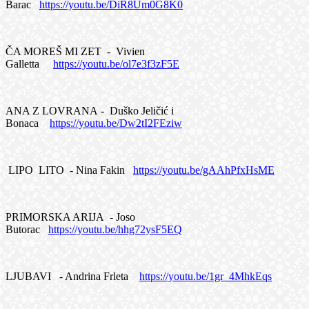
Barac
https://youtu.be/DiR8Um0G8K0
ČA MOREŠ MI ZET - Vivien
Galletta
https://youtu.be/ol7e3f3zF5E
ANA Z LOVRANA - Duško Jeličić i
Bonaca
https://youtu.be/Dw2tI2FEziw
LIPO LITO - Nina Fakin
https://youtu.be/gAAhPfxHsME
PRIMORSKA ARIJA - Joso
Butorac
https://youtu.be/hhg72ysF5EQ
LJUBAVI - Andrina Frleta
https://youtu.be/1gr_4MhkEqs