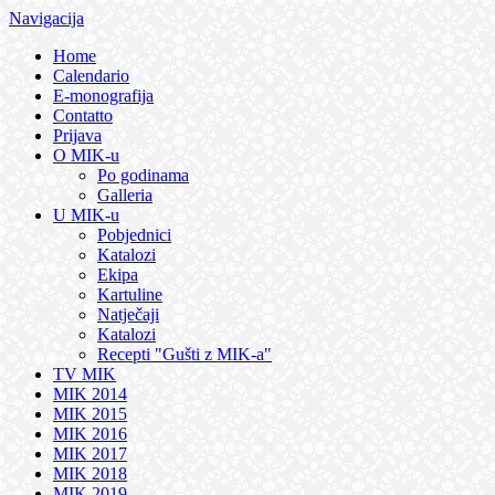
Navigacija
Home
Calendario
E-monografija
Contatto
Prijava
O MIK-u
Po godinama
Galleria
U MIK-u
Pobjednici
Katalozi
Ekipa
Kartuline
Natječaji
Katalozi
Recepti "Gušti z MIK-a"
TV MIK
MIK 2014
MIK 2015
MIK 2016
MIK 2017
MIK 2018
MIK 2019