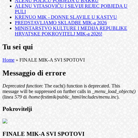
ALENU POLIĆU POBJEDA U BAKRU
ALENU VITASOVIĆU I SILVIJI REJEC POBJEDA U
PULI
KRENUO MIK - DONNE SLAVILE U KASTVU
PREDSTAVLJAMO SKLADBE MIK-a 2026
MINISTARSTVO KULTURE I MEDIJA REPUBLIKE
HRVATSKE POKROVITELJ MIK-a 2026!
Tu sei qui
Home
» FINALE MIK-A SVI SPOTOVI
Messaggio di errore
Deprecated function
: The each() function is deprecated. This
message will be suppressed on further calls in
_menu_load_objects()
(linea
579
di
/home/festimik/public_html/includes/menu.inc
).
Pokrovitelji
FINALE MIK-A SVI SPOTOVI