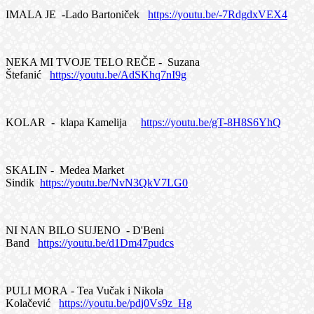
IMALA JE -Lado Bartoniček
https://youtu.be/-7RdgdxVEX4
NEKA MI TVOJE TELO REČE - Suzana
Štefanić
https://youtu.be/AdSKhq7nI9g
KOLAR - klapa Kamelija
https://youtu.be/gT-8H8S6YhQ
SKALIN - Medea Market
Sindik
https://youtu.be/NvN3QkV7LG0
NI NAN BILO SUJENO - D'Beni
Band
https://youtu.be/d1Dm47pudcs
PULI MORA - Tea Vučak i Nikola
Kolačević
https://youtu.be/pdj0Vs9z_Hg