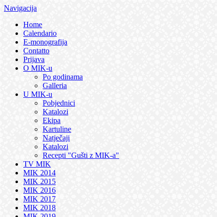
Navigacija
Home
Calendario
E-monografija
Contatto
Prijava
O MIK-u
Po godinama
Galleria
U MIK-u
Pobjednici
Katalozi
Ekipa
Kartuline
Natječaji
Katalozi
Recepti "Gušti z MIK-a"
TV MIK
MIK 2014
MIK 2015
MIK 2016
MIK 2017
MIK 2018
MIK 2019