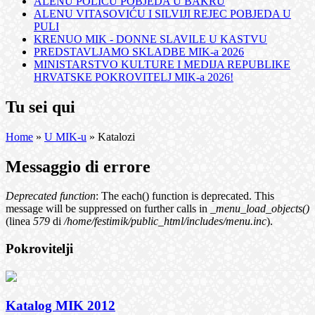
ALENU POLIĆU POBJEDA U BAKRU
ALENU VITASOVIĆU I SILVIJI REJEC POBJEDA U
PULI
KRENUO MIK - DONNE SLAVILE U KASTVU
PREDSTAVLJAMO SKLADBE MIK-a 2026
MINISTARSTVO KULTURE I MEDIJA REPUBLIKE
HRVATSKE POKROVITELJ MIK-a 2026!
Tu sei qui
Home
»
U MIK-u
» Katalozi
Messaggio di errore
Deprecated function
: The each() function is deprecated. This
message will be suppressed on further calls in
_menu_load_objects()
(linea
579
di
/home/festimik/public_html/includes/menu.inc
).
Pokrovitelji
Katalog MIK 2012