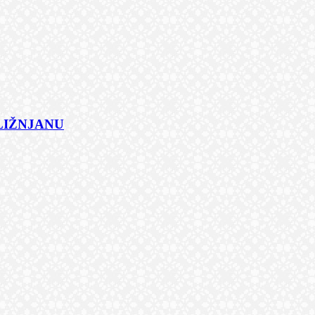
 LIŽNJANU