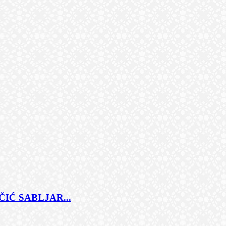
IĆ SABLJAR...