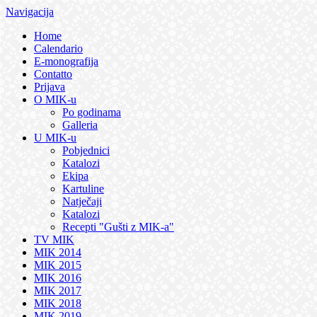
Navigacija
Home
Calendario
E-monografija
Contatto
Prijava
O MIK-u
Po godinama
Galleria
U MIK-u
Pobjednici
Katalozi
Ekipa
Kartuline
Natječaji
Katalozi
Recepti "Gušti z MIK-a"
TV MIK
MIK 2014
MIK 2015
MIK 2016
MIK 2017
MIK 2018
MIK 2019