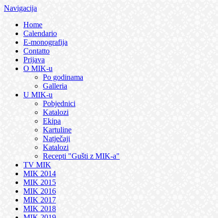
Navigacija
Home
Calendario
E-monografija
Contatto
Prijava
O MIK-u
Po godinama
Galleria
U MIK-u
Pobjednici
Katalozi
Ekipa
Kartuline
Natječaji
Katalozi
Recepti "Gušti z MIK-a"
TV MIK
MIK 2014
MIK 2015
MIK 2016
MIK 2017
MIK 2018
MIK 2019