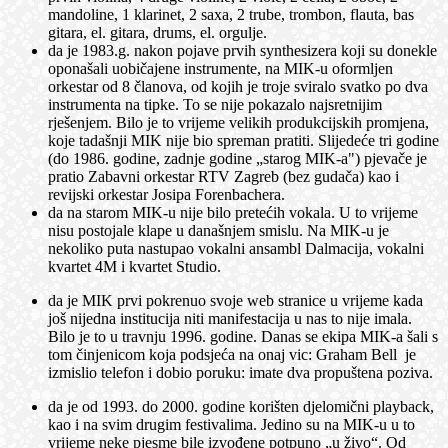
mandoline, 1 klarinet, 2 saxa, 2 trube, trombon, flauta, bas
gitara, el. gitara, drums, el. orgulje.
da je 1983.g. nakon pojave prvih synthesizera koji su donekle
oponašali uobičajene instrumente, na MIK-u oformljen
orkestar od 8 članova, od kojih je troje sviralo svatko po dva
instrumenta na tipke. To se nije pokazalo najsretnijim
rješenjem. Bilo je to vrijeme velikih produkcijskih promjena,
koje tadašnji MIK nije bio spreman pratiti. Slijedeće tri godine
(do 1986. godine, zadnje godine „starog MIK-a") pjevače je
pratio Zabavni orkestar RTV Zagreb (bez gudača) kao i
revijski orkestar Josipa Forenbachera.
da na starom MIK-u nije bilo pretećih vokala. U to vrijeme
nisu postojale klape u današnjem smislu. Na MIK-u je
nekoliko puta nastupao vokalni ansambl Dalmacija, vokalni
kvartet 4M i kvartet Studio.
da je MIK prvi pokrenuo svoje web stranice u vrijeme kada
još nijedna institucija niti manifestacija u nas to nije imala.
Bilo je to u travnju 1996. godine. Danas se ekipa MIK-a šali s
tom činjenicom koja podsjeća na onaj vic: Graham Bell je
izmislio telefon i dobio poruku: imate dva propuštena poziva.
da je od 1993. do 2000. godine korišten djelomični playback,
kao i na svim drugim festivalima. Jedino su na MIK-u u to
vrijeme neke pjesme bile izvođene potpuno „u živo“. Od