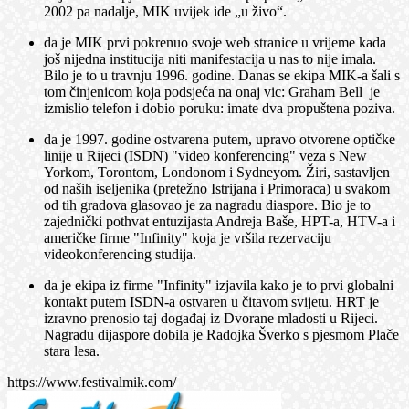
2002 pa nadalje, MIK uvijek ide „u živo“.
da je MIK prvi pokrenuo svoje web stranice u vrijeme kada
još nijedna institucija niti manifestacija u nas to nije imala.
Bilo je to u travnju 1996. godine. Danas se ekipa MIK-a šali s
tom činjenicom koja podsjeća na onaj vic: Graham Bell je
izmislio telefon i dobio poruku: imate dva propuštena poziva.
da je 1997. godine ostvarena putem, upravo otvorene optičke
linije u Rijeci (ISDN) "video konferencing" veza s New
Yorkom, Torontom, Londonom i Sydneyom. Žiri, sastavljen
od naših iseljenika (pretežno Istrijana i Primoraca) u svakom
od tih gradova glasovao je za nagradu diaspore. Bio je to
zajednički pothvat entuzijasta Andreja Baše, HPT-a, HTV-a i
američke firme "Infinity" koja je vršila rezervaciju
videokonferencing studija.
da je ekipa iz firme "Infinity" izjavila kako je to prvi globalni
kontakt putem ISDN-a ostvaren u čitavom svijetu. HRT je
izravno prenosio taj događaj iz Dvorane mladosti u Rijeci.
Nagradu dijaspore dobila je Radojka Šverko s pjesmom Plače
stara lesa.
https://www.festivalmik.com/