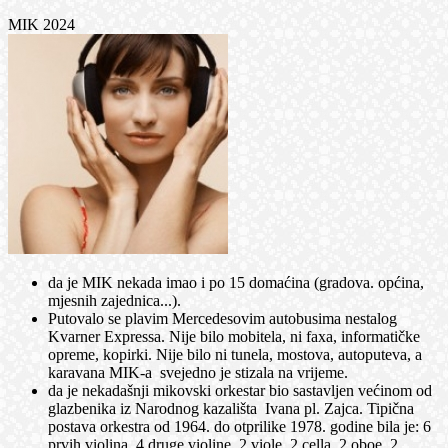
MIK 2024
da je MIK nekada imao i po 15 domaćina (gradova. općina,
mjesnih zajednica...).
Putovalo se plavim Mercedesovim autobusima nestalog
Kvarner Expressa. Nije bilo mobitela, ni faxa, informatičke
opreme, kopirki. Nije bilo ni tunela, mostova, autoputeva, a
karavana MIK-a svejedno je stizala na vrijeme.
da je nekadašnji mikovski orkestar bio sastavljen većinom od
glazbenika iz Narodnog kazališta Ivana pl. Zajca. Tipična
postava orkestra od 1964. do otprilike 1978. godine bila je: 6
prvih violina, 4 druge violine, 2 viole, 2 cella, 2 oboe, 2