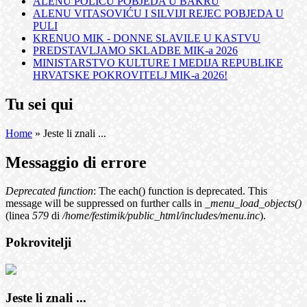
ALENU POLIĆU POBJEDA U BAKRU
ALENU VITASOVIĆU I SILVIJI REJEC POBJEDA U
PULI
KRENUO MIK - DONNE SLAVILE U KASTVU
PREDSTAVLJAMO SKLADBE MIK-a 2026
MINISTARSTVO KULTURE I MEDIJA REPUBLIKE
HRVATSKE POKROVITELJ MIK-a 2026!
Tu sei qui
Home
» Jeste li znali ...
Messaggio di errore
Deprecated function
: The each() function is deprecated. This
message will be suppressed on further calls in
_menu_load_objects()
(linea
579
di
/home/festimik/public_html/includes/menu.inc
).
Pokrovitelji
Jeste li znali ...