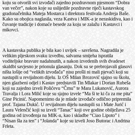
koju su otvorili svi izvođači zajedno pozdravnom pjesmom “Dobra
van večer”, nakon koje su uslijedile pozdravne riječi kastavskog
gradonačelnika Mateja Mostarca i direktora festivala Andreja Baše.
Kako su obojica naglasila, veza Kastva i MIK-a je neraskidiva, kao i
čuvanje tradicije i domaće besede za koju se zalažu i Kastavci i
mikovci.
A kastavska publika je bila kao i uvijek – savršena. Nagradila je
velikim pljeskom svaku izvedbu, salvama smijeha ispratila
voditeljske bravure nadahnutih, a nakon izvedenih svih dvadeset
skaldbi savjesno je prionula glasanju. Dok su se prebrojavali glasovi
ništa lošije od “velikih izvođača” nisu prošli ni mali pjevači koji su
nastupili u revijalnom dijelu. Iz OŠ Milan Brozović sjajno su školu,
njen glazbeni odjel i Kastav predstavili Tin Mlakar i Dorian Rubeša
koji su zajedno izveli Polićevu “Črnu” te Mara Lukanović, Aurora
Travalja i Lora Milić koje su sjajno izvele “Ma ši te ki ča za me pita”
Gine Picinić. Napomenimo da je mlade izvođače odlično pripremila
prof. Tajana Dukić. U revijalnom dijelu nastupili su i Mate Jurić i
Laura Velenčić koji su izveli “Tanac” koji ove godine obilježava 25
godina od izvođenja na MIK-u, kao i skladbe “Ciao Lipoto” i
“Nisan šla za ten” i “Jolanda” koje su izveli Joso Butorac i Andrina
Frleta.