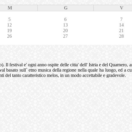
M
G
V
5
6
7
12
13
14
19
20
21
26
27
28
 Il festival e' ogni anno ospite delle citta' dell' Istria e del Quarnero,
stival basato sull` etno musica della regione nella quale ha luogo, ed a 
ti del tanto caratteristico melos, in un modo accettabile e gradevole.