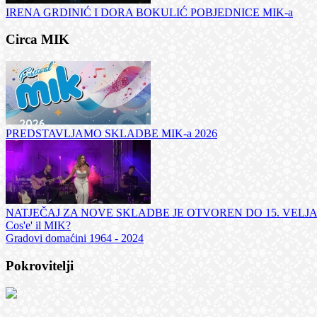
IRENA GRDINIĆ I DORA BOKULIĆ POBJEDNICE MIK-a
Circa MIK
PREDSTAVLJAMO SKLADBE MIK-a 2026
NATJEČAJ ZA NOVE SKLADBE JE OTVOREN DO 15. VELJ
Cos'e' il MIK?
Gradovi domaćini 1964 - 2024
Pokrovitelji