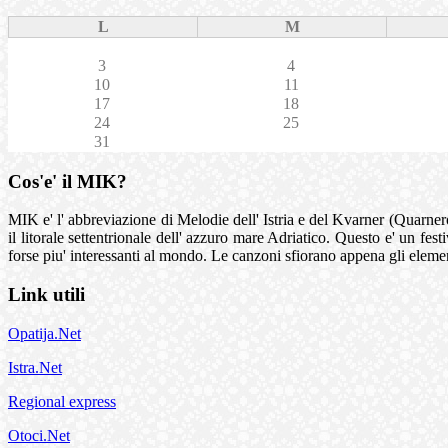
L
M
3
4
10
11
17
18
24
25
31
Cos'e' il MIK?
MIK e' l' abbreviazione di Melodie dell' Istria e del Kvarner (Quarnero).
il litorale settentrionale dell' azzuro mare Adriatico. Questo e' un fe
forse piu' interessanti al mondo. Le canzoni sfiorano appena gli elemen
Link utili
Opatija.Net
Istra.Net
Regional express
Otoci.Net