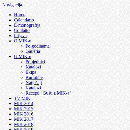
Navigacija
Home
Calendario
E-monografija
Contatto
Prijava
O MIK-u
Po godinama
Galleria
U MIK-u
Pobjednici
Katalozi
Ekipa
Kartuline
Natječaji
Katalozi
Recepti "Gušti z MIK-a"
TV MIK
MIK 2014
MIK 2015
MIK 2016
MIK 2017
MIK 2018
MIK 2019