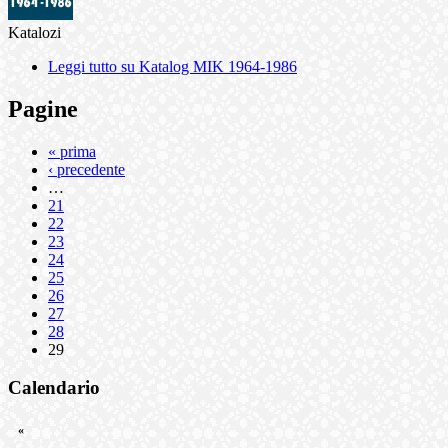
Katalozi
Leggi tutto
su Katalog MIK 1964-1986
Pagine
« prima
‹ precedente
…
21
22
23
24
25
26
27
28
29
Calendario
«