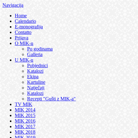
Navigacija
Home
Calendario
E-monografija
Contatto
Prijava
O MIK-u
Po godinama
Galleria
U MIK-u
Pobjednici
Katalozi
Ekipa
Kartuline
Natječaji
Katalozi
Recepti "Gušti z MIK-a"
TV MIK
MIK 2014
MIK 2015
MIK 2016
MIK 2017
MIK 2018
MIK 2019