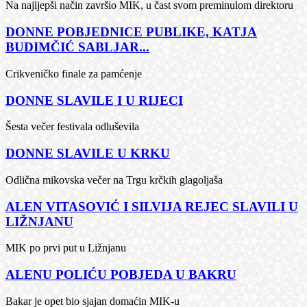
Na najljepši način završio MIK, u čast svom preminulom direktoru
DONNE POBJEDNICE PUBLIKE, KATJA
BUDIMČIĆ SABLJAR...
Crikveničko finale za pamćenje
DONNE SLAVILE I U RIJECI
Šesta večer festivala odluševila
DONNE SLAVILE U KRKU
Odlična mikovska večer na Trgu krčkih glagoljaša
ALEN VITASOVIĆ I SILVIJA REJEC SLAVILI U
LIŽNJANU
MIK po prvi put u Ližnjanu
ALENU POLIĆU POBJEDA U BAKRU
Bakar je opet bio sjajan domaćin MIK-u