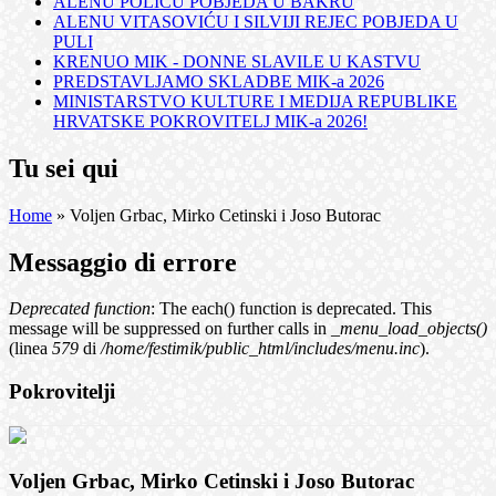
ALENU POLIĆU POBJEDA U BAKRU
ALENU VITASOVIĆU I SILVIJI REJEC POBJEDA U
PULI
KRENUO MIK - DONNE SLAVILE U KASTVU
PREDSTAVLJAMO SKLADBE MIK-a 2026
MINISTARSTVO KULTURE I MEDIJA REPUBLIKE
HRVATSKE POKROVITELJ MIK-a 2026!
Tu sei qui
Home
» Voljen Grbac, Mirko Cetinski i Joso Butorac
Messaggio di errore
Deprecated function
: The each() function is deprecated. This
message will be suppressed on further calls in
_menu_load_objects()
(linea
579
di
/home/festimik/public_html/includes/menu.inc
).
Pokrovitelji
Voljen Grbac, Mirko Cetinski i Joso Butorac