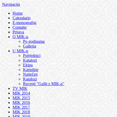
Navigacija
Home
Calendario
E-monografija
Contatto
Prijava
O MIK-u
Po godinama
Galleria
U MIK-u
Pobjednici
Katalozi
Ekipa
Kartuline
Natječaji
Katalozi
Recepti "Gušti z MIK-a"
TV MIK
MIK 2014
MIK 2015
MIK 2016
MIK 2017
MIK 2018
MIK 2019