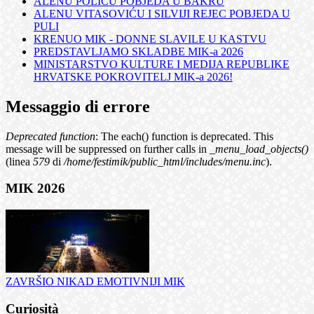
ALENU POLIĆU POBJEDA U BAKRU
ALENU VITASOVIĆU I SILVIJI REJEC POBJEDA U
PULI
KRENUO MIK - DONNE SLAVILE U KASTVU
PREDSTAVLJAMO SKLADBE MIK-a 2026
MINISTARSTVO KULTURE I MEDIJA REPUBLIKE
HRVATSKE POKROVITELJ MIK-a 2026!
Messaggio di errore
Deprecated function
: The each() function is deprecated. This
message will be suppressed on further calls in
_menu_load_objects()
(linea
579
di
/home/festimik/public_html/includes/menu.inc
).
MIK 2026
ZAVRŠIO NIKAD EMOTIVNIJI MIK
Curiosità