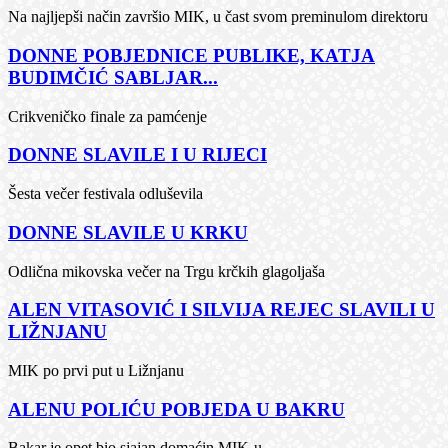
Na najljepši način završio MIK, u čast svom preminulom direktoru
DONNE POBJEDNICE PUBLIKE, KATJA
BUDIMČIĆ SABLJAR...
Crikveničko finale za pamćenje
DONNE SLAVILE I U RIJECI
Šesta večer festivala odluševila
DONNE SLAVILE U KRKU
Odlična mikovska večer na Trgu krčkih glagoljaša
ALEN VITASOVIĆ I SILVIJA REJEC SLAVILI U
LIŽNJANU
MIK po prvi put u Ližnjanu
ALENU POLIĆU POBJEDA U BAKRU
Bakar je opet bio sjajan domaćin MIK-u