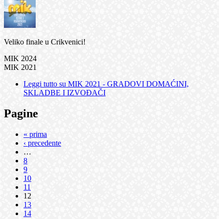
Veliko finale u Crikvenici!
MIK 2024
MIK 2021
Leggi tutto
su MIK 2021 - GRADOVI DOMAĆINI,
SKLADBE I IZVOĐAČI
Pagine
« prima
‹ precedente
…
8
9
10
11
12
13
14