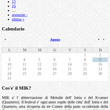
15
16
…
seguente ›
ultima »
Calendario
«
»
Agosto
L
M
M
G
V
S
D
1
2
3
4
5
6
7
8
9
10
11
12
13
14
15
16
17
18
19
20
21
22
23
24
25
26
27
28
29
30
31
Cos'e' il MIK?
MIK e' l' abbreviazione di Melodie dell' Istria e del Kvarner
(Quarnero). Il festival e' ogni anno ospite delle citta' dell' Istria e del
Quarnero, area ricoperta da tre Contee della parte occidentale della