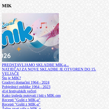
MIK
PREDSTAVLJAMO SKLADBE MIK-a...
NATJEČAJ ZA NOVE SKLADBE JE OTVOREN DO 15.
VELJAČE
Što je MIK?
Gradovi domaćini 1964 - 2024
Pobjednici publike 1964 - 2023
414 festivalskih večeri
Kako izgleda putovati i biti s MIK-om
Recepti "Gušti z MIK-a"
Recepti "Gušti z MIK-a"
Želim znati više o MIK-u