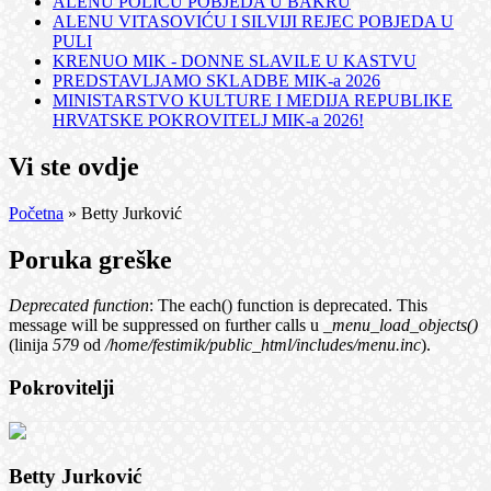
ALENU POLIĆU POBJEDA U BAKRU
ALENU VITASOVIĆU I SILVIJI REJEC POBJEDA U
PULI
KRENUO MIK - DONNE SLAVILE U KASTVU
PREDSTAVLJAMO SKLADBE MIK-a 2026
MINISTARSTVO KULTURE I MEDIJA REPUBLIKE
HRVATSKE POKROVITELJ MIK-a 2026!
Vi ste ovdje
Početna
» Betty Jurković
Poruka greške
Deprecated function
: The each() function is deprecated. This
message will be suppressed on further calls u
_menu_load_objects()
(linija
579
od
/home/festimik/public_html/includes/menu.inc
).
Pokrovitelji
Betty Jurković