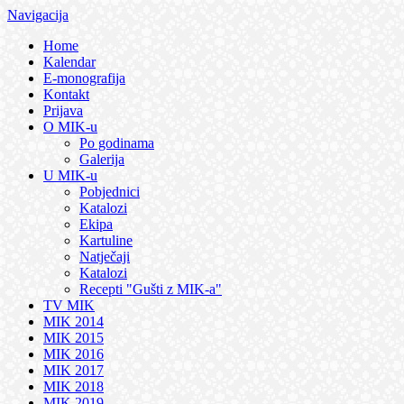
Navigacija
Home
Kalendar
E-monografija
Kontakt
Prijava
O MIK-u
Po godinama
Galerija
U MIK-u
Pobjednici
Katalozi
Ekipa
Kartuline
Natječaji
Katalozi
Recepti "Gušti z MIK-a"
TV MIK
MIK 2014
MIK 2015
MIK 2016
MIK 2017
MIK 2018
MIK 2019