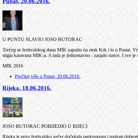
Punat, 20.06.2016.
U PUNTU SLAVIO JOSO BUTORAC
Trećeg se festivalskog dana MIK zaputio na otok Krk i to u Punat. Vrij
stigla karavana MIK-a. A tada je jednostavno - zasjalo sunce. I sve
MIK 2016
Pročitaj više
o Punat, 20.06.2016.
Rijeka, 18.06.2016.
JOSO BUTORAC POBIJEDIO U RIJECI
Rijeka je prvu festivalsku večer dočekala prekrasnom i toplom dobro