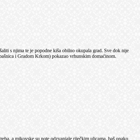
aliti s njima te je popodne kiša obilno okupala grad. Sve dok nije
 - Dubašnica i Gradom Krkom) pokazao vrhunskim domaćinom.
treba, a mikovske su note odzvanjale riječkim ulicama, baš onako