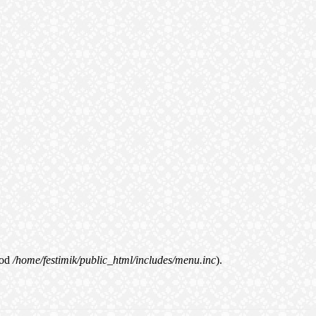
od
/home/festimik/public_html/includes/menu.inc
).