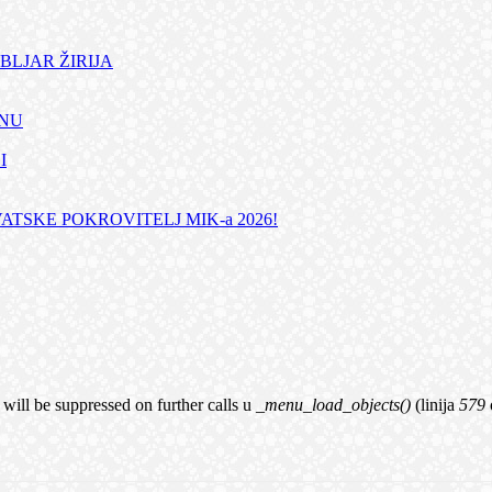
BLJAR ŽIRIJA
ANU
I
TSKE POKROVITELJ MIK-a 2026!
 will be suppressed on further calls u
_menu_load_objects()
(linija
579