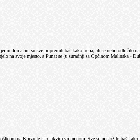
edni domaćini su sve pripremili baš kako treba, ali se nebo odlučilo naš
 je sjelo na svoje mjesto, a Punat se (u suradnji sa Općinom Malinska
došlicom na Korzu te isto takvim vremenom. Sve se posložilo baš kako 