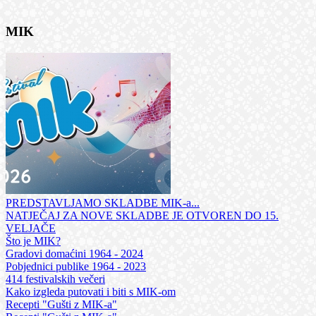
MIK
PREDSTAVLJAMO SKLADBE MIK-a...
NATJEČAJ ZA NOVE SKLADBE JE OTVOREN DO 15.
VELJAČE
Što je MIK?
Gradovi domaćini 1964 - 2024
Pobjednici publike 1964 - 2023
414 festivalskih večeri
Kako izgleda putovati i biti s MIK-om
Recepti "Gušti z MIK-a"