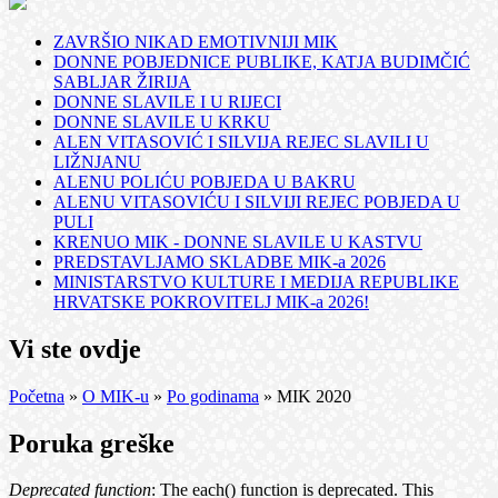
ZAVRŠIO NIKAD EMOTIVNIJI MIK
DONNE POBJEDNICE PUBLIKE, KATJA BUDIMČIĆ
SABLJAR ŽIRIJA
DONNE SLAVILE I U RIJECI
DONNE SLAVILE U KRKU
ALEN VITASOVIĆ I SILVIJA REJEC SLAVILI U
LIŽNJANU
ALENU POLIĆU POBJEDA U BAKRU
ALENU VITASOVIĆU I SILVIJI REJEC POBJEDA U
PULI
KRENUO MIK - DONNE SLAVILE U KASTVU
PREDSTAVLJAMO SKLADBE MIK-a 2026
MINISTARSTVO KULTURE I MEDIJA REPUBLIKE
HRVATSKE POKROVITELJ MIK-a 2026!
Vi ste ovdje
Početna
»
O MIK-u
»
Po godinama
» MIK 2020
Poruka greške
Deprecated function
: The each() function is deprecated. This