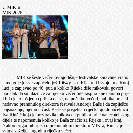
U MIK-u
MIK 2026
MIK se šeste večeri ovogodišnje festivalske karavane vratio
tamo gdje je sve započelo još 1964.g. – u Rijeku. U svojoj matičnoj
luci je zapjevao po 46. put, a koliko Rijeka diše mikovski govori
podatak da su ulaznice za riječku večer bile rasprodane danima prije.
I bila je to još jedna prilika da se, na početku večeri, publika prisjeti
nedavno preminulog direktora festivala Andreja Baše i da zaplješće
najsnažnije, njemu u čast. Baše se prisjetila i riječka gradonačelnica
Iva Rinčić koja je pozdravila mikovce i publiku prije natjecateljskog
dijela te napomenula koliko je Baša značio za Rijeku i ovaj kraj.
Nakon prigodnih riječi o preminulom direktoru MIK-a, Rinčić je
svima zaželjela ugodnu riječku večer.