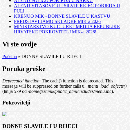
ALENU POLIĆU POBJEDA U BAKRU
ALENU VITASOVIĆU I SILVIJI REJEC POBJEDA U
PULI
KRENUO MIK - DONNE SLAVILE U KASTVU
PREDSTAVLJAMO SKLADBE MIK-a 2026
MINISTARSTVO KULTURE I MEDIJA REPUBLIKE
HRVATSKE POKROVITELJ MIK-a 2026!
Vi ste ovdje
Početna
» DONNE SLAVILE I U RIJECI
Poruka greške
Deprecated function
: The each() function is deprecated. This
message will be suppressed on further calls u
_menu_load_objects()
(linija
579
od
/home/festimik/public_html/includes/menu.inc
).
Pokrovitelji
DONNE SLAVILE I U RIJECI