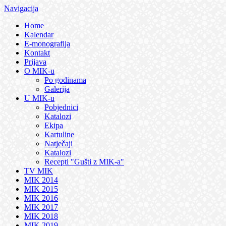
Navigacija
Home
Kalendar
E-monografija
Kontakt
Prijava
O MIK-u
Po godinama
Galerija
U MIK-u
Pobjednici
Katalozi
Ekipa
Kartuline
Natječaji
Katalozi
Recepti "Gušti z MIK-a"
TV MIK
MIK 2014
MIK 2015
MIK 2016
MIK 2017
MIK 2018
MIK 2019