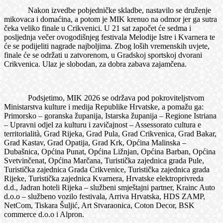
Nakon izvedbe pobjedničke skladbe, nastavilo se druženje
mikovaca i domaćina, a potom je MIK krenuo na odmor jer ga sutra
čeka veliko finale u Crikvenici. U 21 sat započet će sedma i
posljednja večer ovogodišnjeg festivala Melodije Istre i Kvarnera te
će se podijeliti nagrade najboljima. Zbog loših vremenskih uvjete,
finale će se održati u zatvorenom, u Gradskoj sportskoj dvorani
Crikvenica. Ulaz je slobodan, za dobra zabava zajamčena.
Podsjetimo, MIK 2026 se održava pod pokroviteljstvom
Ministarstva kulture i medija Republike Hrvatske, a pomažu ga:
Primorsko – goranska županija, Istarska županija – Regione Istriana
– Upravni odjel za kulturu i zavičajnost – Assessorato cultura e
territorialità, Grad Rijeka, Grad Pula, Grad Crikvenica, Grad Bakar,
Grad Kastav, Grad Opatija, Grad Krk, Općina Malinska –
Dubašnica, Općina Punat, Općina Ližnjan, Općina Barban, Općina
Svetvinčenat, Općina Marčana, Turistička zajednica grada Pule,
Turistička zajednica Grada Crikvenice, Turistička zajednica grada
Rijeke, Turistička zajednica Kvarnera, Hrvatske elektroprivreda
d.d., Jadran hoteli Rijeka – službeni smještajni partner, Krainc Auto
d.o.o – službeno vozilo festivala, Arriva Hrvatska, HDS ZAMP,
NetCom, Tiskara Šuljić, Art Stvaraonica, Coton Decor, BSK
commerce d.o.o i Alpron.