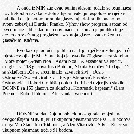
A onda je MIK zapjevao punim glasom, redalo se osamnaest
novih skladbi i svaka je dobila lijepu reakciju raspoložene riječke
publike koja je potom prionula glasovanju dok su ih, onako po
svom, zabavljali Đurđa i Franko. Njihov show program, satkan od
izvedbi poznatih skladbi na novi način, nasmijao je publiku te je
doveo do svečanog proglašenja – zbroja glasova zaokruženih na
glasačkim listićima.
Evo kako je odlučila publika na Trgu riječke rezolucije: treće
mjesto osvojila je Mia Staraj koja je osvojila 70 glasova za skladbu
„More moje“ (Adam Noa – Adam Noa – Aleksandar Valenčić),
drugi su sa 118 glasova Joso Butorac, Nikola Kolačević i klapa Tić
sa skladbom „Ča se srcen imalo, zavavek živi“ (Josip
Ostrogović/Robert Grubišić – Josip Ostrogović/Elezabeta
Ostrogović – Robert Grubišić) dok su i u Rijeci uvjerljivo slavile
DONNE sa 155 glasova za skladbu „Kostrenski kapetani“ (Lara
Pilepić – Robert Pilepić – Aleksandar Valenčić).
DONNE su današnjom pobjedom osigurale pobjedu na
ovogodišnjem MIK-u jer u ukupnom plasmanu vode sa 138 bodova,
druga Mia Staraj ima 104 boda, a Alen Vitasović i Silvija Rejec su u
ukupnom plasmanu treći s 91 bodom.