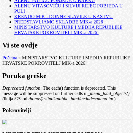
ALENU POLIĆU POBJEDA U BAKRU
ALENU VITASOVIĆU I SILVIJI REJEC POBJEDA U
PULI
KRENUO MIK - DONNE SLAVILE U KASTVU
PREDSTAVLJAMO SKLADBE MIK-a 2026
MINISTARSTVO KULTURE I MEDIJA REPUBLIKE
HRVATSKE POKROVITELJ MIK-a 2026!
Vi ste ovdje
Početna
» MINISTARSTVO KULTURE I MEDIJA REPUBLIKE
HRVATSKE POKROVITELJ MIK-a 2026!
Poruka greške
Deprecated function
: The each() function is deprecated. This
message will be suppressed on further calls u
_menu_load_objects()
(linija
579
od
/home/festimik/public_html/includes/menu.inc
).
Pokrovitelji