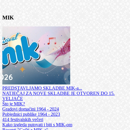
MIK
PREDSTAVLJAMO SKLADBE MIK-a...
NATJEČAJ ZA NOVE SKLADBE JE OTVOREN DO 15.
VELJAČE
Što je MIK?
Gradovi domaćini 1964 - 2024
Pobjednici publike 1964 - 2023
414 festivalskih večeri
Kako izgleda putovati i biti s MIK-om
Recepti "Gušti z MIK-a"