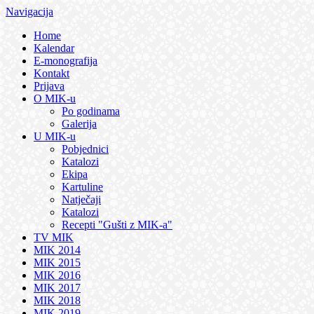
Navigacija
Home
Kalendar
E-monografija
Kontakt
Prijava
O MIK-u
Po godinama
Galerija
U MIK-u
Pobjednici
Katalozi
Ekipa
Kartuline
Natječaji
Katalozi
Recepti "Gušti z MIK-a"
TV MIK
MIK 2014
MIK 2015
MIK 2016
MIK 2017
MIK 2018
MIK 2019