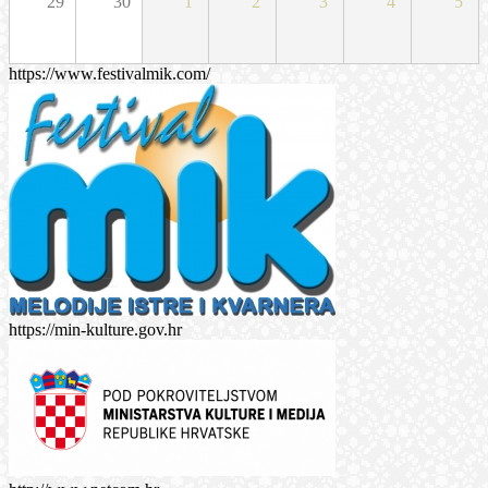
29
30
1
2
3
4
5
https://www.festivalmik.com/
https://min-kulture.gov.hr