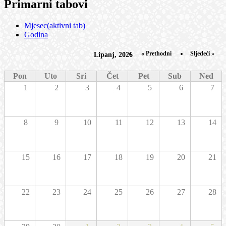
Primarni tabovi
Mjesec
(aktivni tab)
Godina
« Prethodni
Sljedeći »
Lipanj, 2026
Pon
Uto
Sri
Čet
Pet
Sub
Ned
1
2
3
4
5
6
7
8
9
10
11
12
13
14
15
16
17
18
19
20
21
22
23
24
25
26
27
28