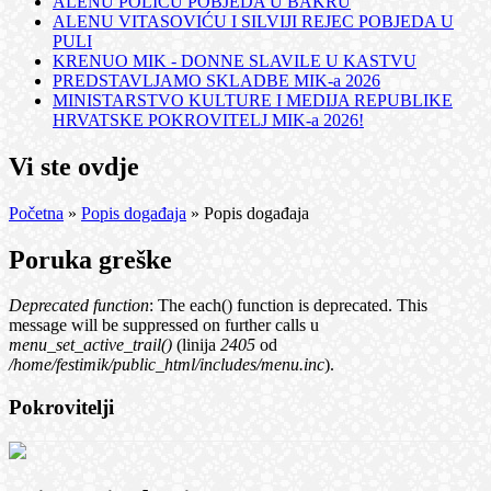
ALENU POLIĆU POBJEDA U BAKRU
ALENU VITASOVIĆU I SILVIJI REJEC POBJEDA U
PULI
KRENUO MIK - DONNE SLAVILE U KASTVU
PREDSTAVLJAMO SKLADBE MIK-a 2026
MINISTARSTVO KULTURE I MEDIJA REPUBLIKE
HRVATSKE POKROVITELJ MIK-a 2026!
Vi ste ovdje
Početna
»
Popis događaja
» Popis događaja
Poruka greške
Deprecated function
: The each() function is deprecated. This
message will be suppressed on further calls u
menu_set_active_trail()
(linija
2405
od
/home/festimik/public_html/includes/menu.inc
).
Pokrovitelji