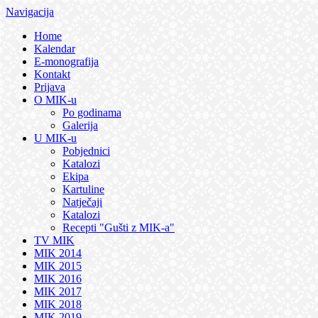
Navigacija
Home
Kalendar
E-monografija
Kontakt
Prijava
O MIK-u
Po godinama
Galerija
U MIK-u
Pobjednici
Katalozi
Ekipa
Kartuline
Natječaji
Katalozi
Recepti "Gušti z MIK-a"
TV MIK
MIK 2014
MIK 2015
MIK 2016
MIK 2017
MIK 2018
MIK 2019