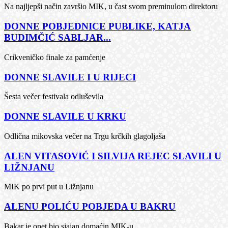
Na najljepši način završio MIK, u čast svom preminulom direktoru
DONNE POBJEDNICE PUBLIKE, KATJA
BUDIMČIĆ SABLJAR...
Crikveničko finale za pamćenje
DONNE SLAVILE I U RIJECI
Šesta večer festivala odluševila
DONNE SLAVILE U KRKU
Odlična mikovska večer na Trgu krčkih glagoljaša
ALEN VITASOVIĆ I SILVIJA REJEC SLAVILI U
LIŽNJANU
MIK po prvi put u Ližnjanu
ALENU POLIĆU POBJEDA U BAKRU
Bakar je opet bio sjajan domaćin MIK-u