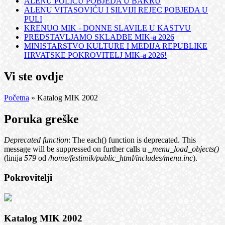
ALENU POLIĆU POBJEDA U BAKRU
ALENU VITASOVIĆU I SILVIJI REJEC POBJEDA U
PULI
KRENUO MIK - DONNE SLAVILE U KASTVU
PREDSTAVLJAMO SKLADBE MIK-a 2026
MINISTARSTVO KULTURE I MEDIJA REPUBLIKE
HRVATSKE POKROVITELJ MIK-a 2026!
Vi ste ovdje
Početna
» Katalog MIK 2002
Poruka greške
Deprecated function
: The each() function is deprecated. This
message will be suppressed on further calls u
_menu_load_objects()
(linija
579
od
/home/festimik/public_html/includes/menu.inc
).
Pokrovitelji
Katalog MIK 2002