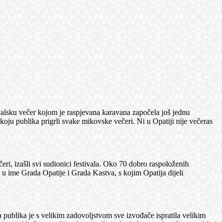
tivalsku večer kojom je raspjevana karavana započela još jednu
ju publika prigrli svake mikovske večeri. Ni u Opatiji nije večeras
, izašli svi sudionici festivala. Oko 70 dobro raspoloženih
 u ime Grada Opatije i Grada Kastva, s kojim Opatija dijeli
 publika je s velikim zadovoljstvom sve izvođače ispratila velikim