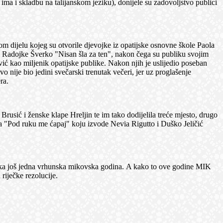
ma i skladbu na talijanskom jeziku), donijele su zadovoljstvo publici
om dijelu kojeg su otvorile djevojke iz opatijske osnovne škole Paola
dbu Radojke Šverko "Nisan šla za ten", nakon čega su publiku svojim
ć kao miljenik opatijske publike. Nakon njih je uslijedio poseban
nije bio jedini svečarski trenutak večeri, jer uz proglašenje
ra.
rusić i ženske klape Hreljin te im tako dodijelila treće mjesto, drugo
ba "Pod ruku me ćapaj" koju izvode Nevia Rigutto i Duško Jeličić
čeka još jedna vrhunska mikovska godina. A kako to ove godine MIK
riječke rezolucije.