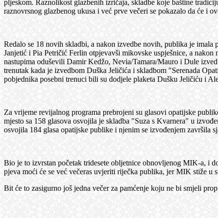
pljeskom. Raznolikost glazbenih izričaja, skladbe koje baštine tradi
raznovrsnog glazbenog ukusa i već prve večeri se pokazalo da će i ovo
Redalo se 18 novih skladbi, a nakon izvedbe novih, publika je imala p
Janjetić i Pia Petričić Ferlin otpjevavši mikovske uspješnice, a nakon
nastupima oduševili Damir Kedžo, Nevia/Tamara/Mauro i Dule izvedbom 
trenutak kada je izvedbom Duška Jeličića i skladbom "Serenada Opatiji
pobjednika posebni trenuci bili su dodjele plaketa Dušku Jeličiću i A
Za vrijeme revijalnog programa prebrojeni su glasovi opatijske publike
mjesto sa 158 glasova osvojila je skladba "Suza s Kvarnera" u izvođe
osvojila 184 glasa opatijske publike i njenim se izvođenjem završila 
Bio je to izvrstan početak tridesete obljetnice obnovljenog MIK-a, 
pjeva moći će se već večeras uvjeriti riječka publika, jer MIK stiže u 
Bit će to zasigurno još jedna večer za pamćenje koju ne bi smjeli propu