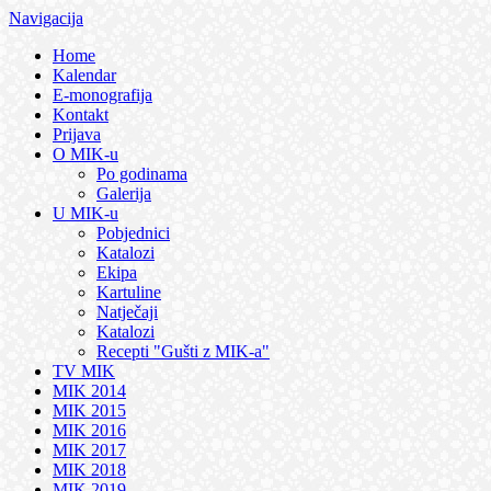
Navigacija
Home
Kalendar
E-monografija
Kontakt
Prijava
O MIK-u
Po godinama
Galerija
U MIK-u
Pobjednici
Katalozi
Ekipa
Kartuline
Natječaji
Katalozi
Recepti "Gušti z MIK-a"
TV MIK
MIK 2014
MIK 2015
MIK 2016
MIK 2017
MIK 2018
MIK 2019