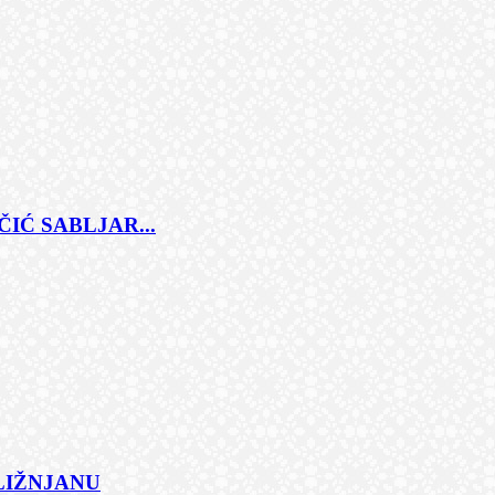
IĆ SABLJAR...
 LIŽNJANU