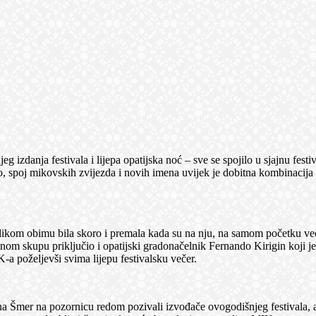
 izdanja festivala i lijepa opatijska noć – sve se spojilo u sjajnu fes
poj mikovskih zvijezda i novih imena uvijek je dobitna kombinacija ko
om obimu bila skoro i premala kada su na nju, na samom početku večeri
om skupu priključio i opatijski gradonačelnik Fernando Kirigin koji je
-a poželjevši svima lijepu festivalsku večer.
rna Šmer na pozornicu redom pozivali izvođače ovogodišnjeg festivala, a