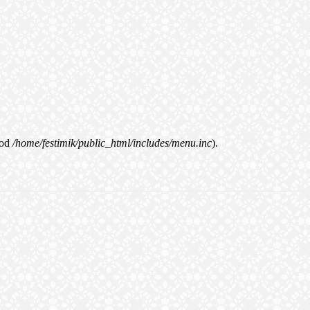
od
/home/festimik/public_html/includes/menu.inc
).