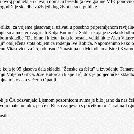
ciju ovog podneblja i čuvaju domaću besedu (a ove godine MIK ponovno i
godišnje skladbe zaživjeti dug život u srcu publike.
riliku, za vrijeme glasovanja, uživati u posebno pripremljenom revijaln
 njih su atmosferu zagrijali Katja Budimčić Sabljar koja je izvela skla
skladbe "Da bimo i k letu" koja je postala veliki hit te Alen Vitasovi
" obilježena stota obljetnica rođenja Ive Robića. Napomenimo kako ovo 
lenu Vitasoviću za 25, odnosno 15 nastupa na Melodijama Istre i Kvarne
 koja je 95 glasova dala skladbi "Ženske za feštu" u izvođenju Tamare B
nju Voljena Grbca, Jose Butorca i klape Tić, dok je pobjednička sklad
sjajna mikovska večer u Opatiji.
i dok je ČA odzvanjalo Ljetnom pozornicom svima je bilo jasno da nas 
svoju matičnu luku, pa će u Rijeci zapjevati s početkom u 21 sat na Trgu 
stiti.