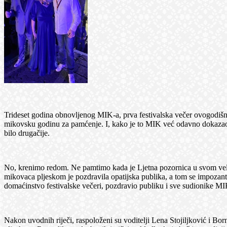
Trideset godina obnovljenog MIK-a, prva festivalska večer ovogodišnjeg
mikovsku godinu za pamćenje. I, kako je to MIK već odavno dokazao, s
bilo drugačije.
No, krenimo redom. Ne pamtimo kada je Ljetna pozornica u svom velik
mikovaca pljeskom je pozdravila opatijska publika, a tom se impozantn
domaćinstvo festivalske večeri, pozdravio publiku i sve sudionike MIK
Nakon uvodnih riječi, raspoloženi su voditelji Lena Stojiljković i Bo