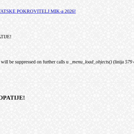
TSKE POKROVITELJ MIK-a 2026!
TIJE!
 will be suppressed on further calls u
_menu_load_objects()
(linija
579
OPATIJE!