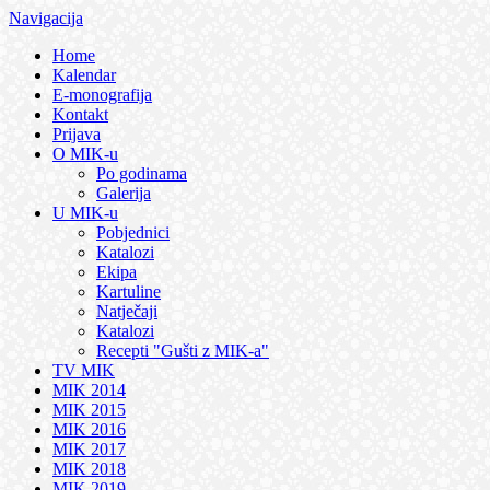
Navigacija
Home
Kalendar
E-monografija
Kontakt
Prijava
O MIK-u
Po godinama
Galerija
U MIK-u
Pobjednici
Katalozi
Ekipa
Kartuline
Natječaji
Katalozi
Recepti "Gušti z MIK-a"
TV MIK
MIK 2014
MIK 2015
MIK 2016
MIK 2017
MIK 2018
MIK 2019