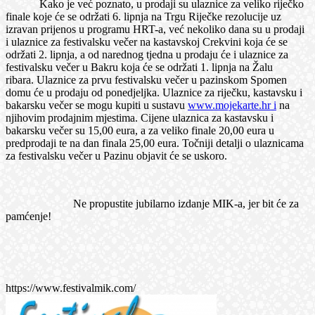
Kako je već poznato, u prodaji su ulaznice za veliko riječko
finale koje će se održati 6. lipnja na Trgu Riječke rezolucije uz
izravan prijenos u programu HRT-a, već nekoliko dana su u prodaji
i ulaznice za festivalsku večer na kastavskoj Crekvini koja će se
održati 2. lipnja, a od narednog tjedna u prodaju će i ulaznice za
festivalsku večer u Bakru koja će se održati 1. lipnja na Žalu
ribara. Ulaznice za prvu festivalsku večer u pazinskom Spomen
domu će u prodaju od ponedjeljka. Ulaznice za riječku, kastavsku i
bakarsku večer se mogu kupiti u sustavu
www.mojekarte.hr i
na
njihovim prodajnim mjestima. Cijene ulaznica za kastavsku i
bakarsku večer su 15,00 eura, a za veliko finale 20,00 eura u
predprodaji te na dan finala 25,00 eura. Točniji detalji o ulaznicama
za festivalsku večer u Pazinu objavit će se uskoro.
Ne propustite jubilarno izdanje MIK-a, jer bit će za
pamćenje!
https://www.festivalmik.com/