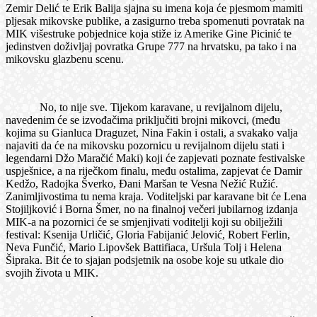
Zemir Delić te Erik Balija sjajna su imena koja će pjesmom mamiti
pljesak mikovske publike, a zasigurno treba spomenuti povratak na
MIK višestruke pobjednice koja stiže iz Amerike Gine Picinić te
jedinstven doživljaj povratka Grupe 777 na hrvatsku, pa tako i na
mikovsku glazbenu scenu.
No, to nije sve. Tijekom karavane, u revijalnom dijelu,
navedenim će se izvođačima priključiti brojni mikovci, (među
kojima su Gianluca Draguzet, Nina Fakin i ostali, a svakako valja
najaviti da će na mikovsku pozornicu u revijalnom dijelu stati i
legendarni Džo Maračić Maki) koji će zapjevati poznate festivalske
uspješnice, a na riječkom finalu, među ostalima, zapjevat će Damir
Kedžo, Radojka Šverko, Đani Maršan te Vesna Nežić Ružić.
Zanimljivostima tu nema kraja. Voditeljski par karavane bit će Lena
Stojiljković i Borna Šmer, no na finalnoj večeri jubilarnog izdanja
MIK-a na pozornici će se smjenjivati voditelji koji su obilježili
festival: Ksenija Urličić, Gloria Fabijanić Jelović, Robert Ferlin,
Neva Funčić, Mario Lipovšek Battifiaca, Uršula Tolj i Helena
Šipraka. Bit će to sjajan podsjetnik na osobe koje su utkale dio
svojih života u MIK.