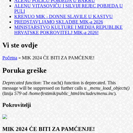
ALENU POLIĆU POBJEDA U BAKRU
ALENU VITASOVIĆU I SILVIJI REJEC POBJEDA U
PULI
KRENUO MIK - DONNE SLAVILE U KASTVU
PREDSTAVLJAMO SKLADBE MIK-a 2026
MINISTARSTVO KULTURE I MEDIJA REPUBLIKE
HRVATSKE POKROVITELJ MIK-a 2026!
Vi ste ovdje
Početna
» MIK 2024 ĆE BITI ZA PAMĆENJE!
Poruka greške
Deprecated function
: The each() function is deprecated. This
message will be suppressed on further calls u
_menu_load_objects()
(linija
579
od
/home/festimik/public_html/includes/menu.inc
).
Pokrovitelji
MIK 2024 ĆE BITI ZA PAMĆENJE!