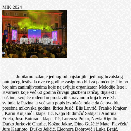
MIK 2024
Jubilarno izdanje jednog od najstarijih i jedinog hrvatskog
putujućeg festivala ove će godine zasigurno biti za pamćenje. I to po
brojnim zanimljivostima koje najavljuje organizator. Melodije Istre i
Kvarnera koje već 60 godina čuvaju glazbeni izričaj, dijalekt i
baštinu, svoj će rođendan proslaviti karavanom koja kreće 31.
svibnja iz Pazina, a već sam popis izvođača odaje da će ovo biti
posebna mikovska godina. Ibrica Jusić, Elis Lovrić, Franko Krajcar
, Karin Kuljanić i klapa Tić, Katja Budimčić Sabljar i Andrina
Frleta, Joso Butorac i klapa Tić, Lorenza Puhar, Nevia Rigutto i
Darko Jurković Charlie, Kožne Jakne, Dino Gušćić/ Matej Plavček/
Jure Kaurloto, Duško Jeličić, Eleonora Dobrović i Luka Brgić,