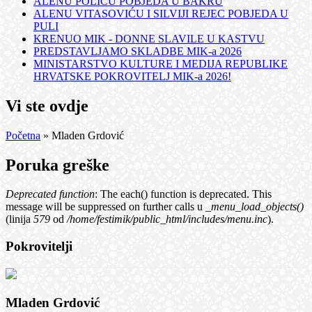
ALENU POLIĆU POBJEDA U BAKRU
ALENU VITASOVIĆU I SILVIJI REJEC POBJEDA U
PULI
KRENUO MIK - DONNE SLAVILE U KASTVU
PREDSTAVLJAMO SKLADBE MIK-a 2026
MINISTARSTVO KULTURE I MEDIJA REPUBLIKE
HRVATSKE POKROVITELJ MIK-a 2026!
Vi ste ovdje
Početna
» Mladen Grdović
Poruka greške
Deprecated function
: The each() function is deprecated. This
message will be suppressed on further calls u
_menu_load_objects()
(linija
579
od
/home/festimik/public_html/includes/menu.inc
).
Pokrovitelji
Mladen Grdović