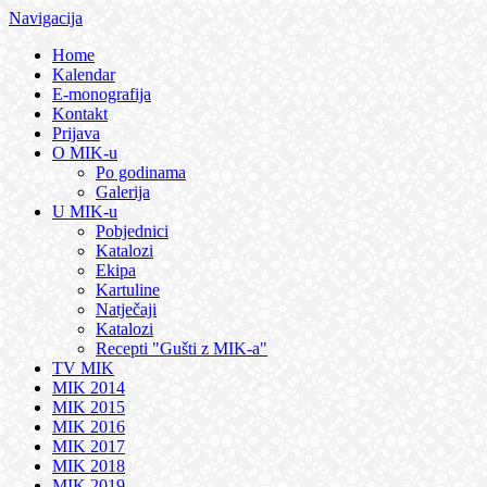
Navigacija
Home
Kalendar
E-monografija
Kontakt
Prijava
O MIK-u
Po godinama
Galerija
U MIK-u
Pobjednici
Katalozi
Ekipa
Kartuline
Natječaji
Katalozi
Recepti "Gušti z MIK-a"
TV MIK
MIK 2014
MIK 2015
MIK 2016
MIK 2017
MIK 2018
MIK 2019