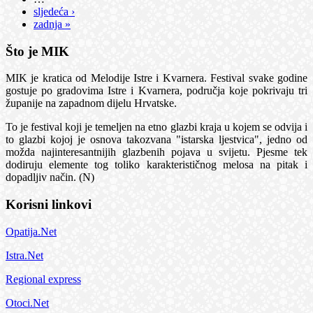
sljedeća ›
zadnja »
Što je MIK
MIK je kratica od Melodije Istre i Kvarnera. Festival svake godine
gostuje po gradovima Istre i Kvarnera, područja koje pokrivaju tri
županije na zapadnom dijelu Hrvatske.
To je festival koji je temeljen na etno glazbi kraja u kojem se odvija i
to glazbi kojoj je osnova takozvana "istarska ljestvica", jedno od
možda najinteresantnijih glazbenih pojava u svijetu. Pjesme tek
dodiruju elemente tog toliko karakterističnog melosa na pitak i
dopadljiv način. (N)
Korisni linkovi
Opatija.Net
Istra.Net
Regional express
Otoci.Net