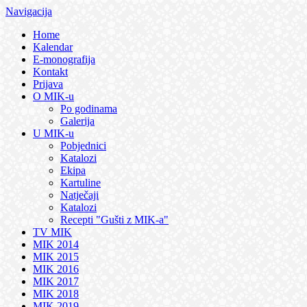
Navigacija
Home
Kalendar
E-monografija
Kontakt
Prijava
O MIK-u
Po godinama
Galerija
U MIK-u
Pobjednici
Katalozi
Ekipa
Kartuline
Natječaji
Katalozi
Recepti "Gušti z MIK-a"
TV MIK
MIK 2014
MIK 2015
MIK 2016
MIK 2017
MIK 2018
MIK 2019