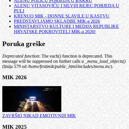
ALENU POLIĆU POBJEDA U BAKRU
ALENU VITASOVIĆU I SILVIJI REJEC POBJEDA U
PULI
KRENUO MIK - DONNE SLAVILE U KASTVU
PREDSTAVLJAMO SKLADBE MIK-a 2026
MINISTARSTVO KULTURE I MEDIJA REPUBLIKE
HRVATSKE POKROVITELJ MIK-a 2026!
Poruka greške
Deprecated function
: The each() function is deprecated. This
message will be suppressed on further calls u
_menu_load_objects()
(linija
579
od
/home/festimik/public_html/includes/menu.inc
).
MIK 2026
ZAVRŠIO NIKAD EMOTIVNIJI MIK
MIK 2025