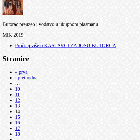
Butorac preuzeo i vodstvo u ukupnom plasmanu
MIK 2019
Pročitaj više
o KASTAVCI ZA JOSU BUTORCA
Stranice
« prva
‹ prethodna
…
10
11
12
13
14
15
16
17
18
…