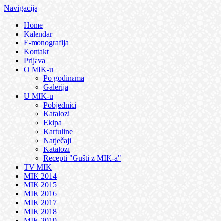
Navigacija
Home
Kalendar
E-monografija
Kontakt
Prijava
O MIK-u
Po godinama
Galerija
U MIK-u
Pobjednici
Katalozi
Ekipa
Kartuline
Natječaji
Katalozi
Recepti "Gušti z MIK-a"
TV MIK
MIK 2014
MIK 2015
MIK 2016
MIK 2017
MIK 2018
MIK 2019