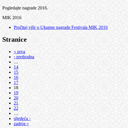
Pogledajte nagrade 2016.
MIK 2016
Pročitaj više
o Ukupne nagrade Festivala MIK 2016
Stranice
« prva
‹ prethodna
…
14
15
16
17
18
19
20
21
22
…
sljedeća ›
zadnja »