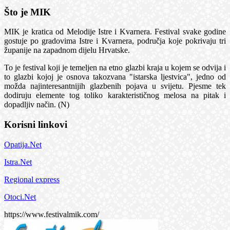
Što je MIK
MIK je kratica od Melodije Istre i Kvarnera. Festival svake godine
gostuje po gradovima Istre i Kvarnera, područja koje pokrivaju tri
županije na zapadnom dijelu Hrvatske.
To je festival koji je temeljen na etno glazbi kraja u kojem se odvija i
to glazbi kojoj je osnova takozvana "istarska ljestvica", jedno od
možda najinteresantnijih glazbenih pojava u svijetu. Pjesme tek
dodiruju elemente tog toliko karakterističnog melosa na pitak i
dopadljiv način. (N)
Korisni linkovi
Opatija.Net
Istra.Net
Regional express
Otoci.Net
https://www.festivalmik.com/