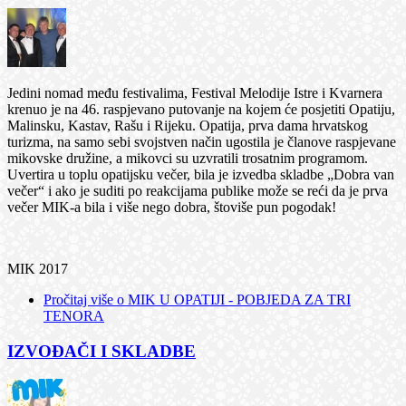
Jedini nomad među festivalima, Festival Melodije Istre i Kvarnera
krenuo je na 46. raspjevano putovanje na kojem će posjetiti Opatiju,
Malinsku, Kastav, Rašu i Rijeku. Opatija, prva dama hrvatskog
turizma, na samo sebi svojstven način ugostila je članove raspjevane
mikovske družine, a mikovci su uzvratili trosatnim programom.
Uvertira u toplu opatijsku večer, bila je izvedba skladbe „Dobra van
večer“ i ako je suditi po reakcijama publike može se reći da je prva
večer MIK-a bila i više nego dobra, štoviše pun pogodak!
MIK 2017
Pročitaj više
o MIK U OPATIJI - POBJEDA ZA TRI
TENORA
IZVOĐAČI I SKLADBE