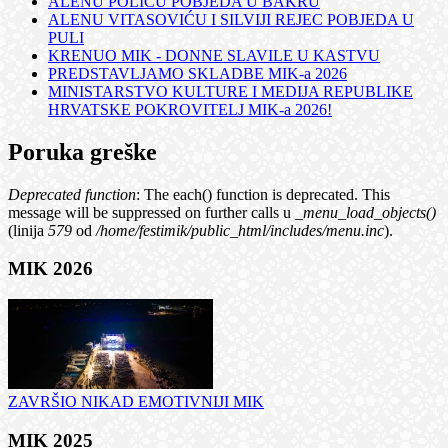
ALENU POLIĆU POBJEDA U BAKRU
ALENU VITASOVIĆU I SILVIJI REJEC POBJEDA U
PULI
KRENUO MIK - DONNE SLAVILE U KASTVU
PREDSTAVLJAMO SKLADBE MIK-a 2026
MINISTARSTVO KULTURE I MEDIJA REPUBLIKE
HRVATSKE POKROVITELJ MIK-a 2026!
Poruka greške
Deprecated function
: The each() function is deprecated. This
message will be suppressed on further calls u
_menu_load_objects()
(linija
579
od
/home/festimik/public_html/includes/menu.inc
).
MIK 2026
ZAVRŠIO NIKAD EMOTIVNIJI MIK
MIK 2025