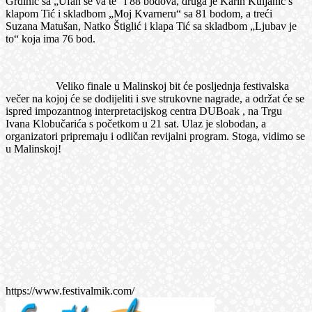
Grdinić sa „Ufan se va te“ i 88 bodova, druga je Karin Kuljanić s
klapom Tić i skladbom „Moj Kvarneru“ sa 81 bodom, a treći
Suzana Matušan, Natko Štiglić i klapa Tić sa skladbom „Ljubav je
to“ koja ima 76 bod.
Veliko finale u Malinskoj bit će posljednja festivalska
večer na kojoj će se dodijeliti i sve strukovne nagrade, a održat će se
ispred impozantnog interpretacijskog centra DUBoak , na Trgu
Ivana Klobučarića s početkom u 21 sat. Ulaz je slobodan, a
organizatori pripremaju i odličan revijalni program. Stoga, vidimo se
u Malinskoj!
https://www.festivalmik.com/