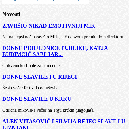
Novosti
ZAVRŠIO NIKAD EMOTIVNIJI MIK
Na najljepši način završio MIK, u čast svom preminulom direktoru
DONNE POBJEDNICE PUBLIKE, KATJA
BUDIMČIĆ SABLJAR...
Crikveničko finale za pamćenje
DONNE SLAVILE I U RIJECI
Šesta večer festivala odluševila
DONNE SLAVILE U KRKU
Odlična mikovska večer na Trgu krčkih glagoljaša
ALEN VITASOVIĆ I SILVIJA REJEC SLAVILI U
LIŽNJANU