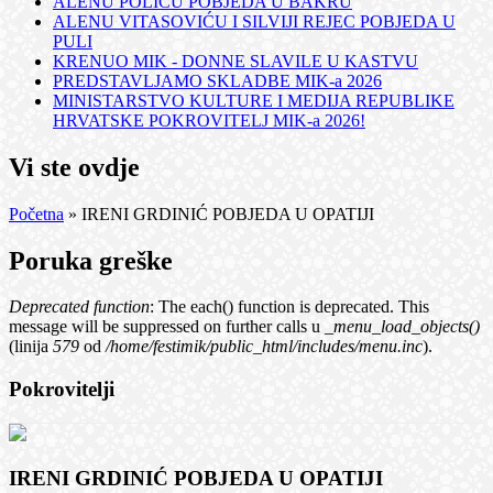
ALENU POLIĆU POBJEDA U BAKRU
ALENU VITASOVIĆU I SILVIJI REJEC POBJEDA U
PULI
KRENUO MIK - DONNE SLAVILE U KASTVU
PREDSTAVLJAMO SKLADBE MIK-a 2026
MINISTARSTVO KULTURE I MEDIJA REPUBLIKE
HRVATSKE POKROVITELJ MIK-a 2026!
Vi ste ovdje
Početna
» IRENI GRDINIĆ POBJEDA U OPATIJI
Poruka greške
Deprecated function
: The each() function is deprecated. This
message will be suppressed on further calls u
_menu_load_objects()
(linija
579
od
/home/festimik/public_html/includes/menu.inc
).
Pokrovitelji
IRENI GRDINIĆ POBJEDA U OPATIJI