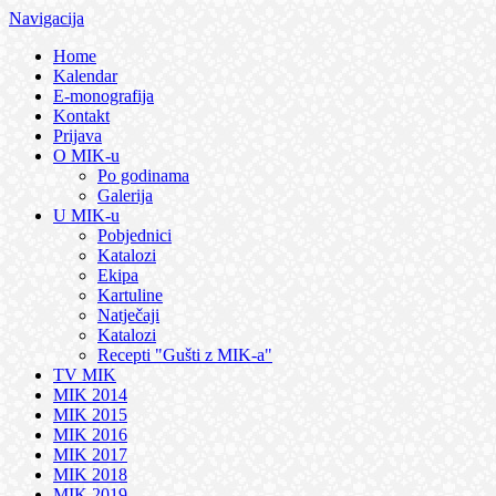
Navigacija
Home
Kalendar
E-monografija
Kontakt
Prijava
O MIK-u
Po godinama
Galerija
U MIK-u
Pobjednici
Katalozi
Ekipa
Kartuline
Natječaji
Katalozi
Recepti "Gušti z MIK-a"
TV MIK
MIK 2014
MIK 2015
MIK 2016
MIK 2017
MIK 2018
MIK 2019