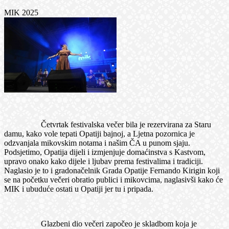
MIK 2025
Četvrtak festivalska večer bila je rezervirana za Staru
damu, kako vole tepati Opatiji bajnoj, a Ljetna pozornica je
odzvanjala mikovskim notama i našim ČA u punom sjaju.
Podsjetimo, Opatija dijeli i izmjenjuje domaćinstva s Kastvom,
upravo onako kako dijele i ljubav prema festivalima i tradiciji.
Naglasio je to i gradonačelnik Grada Opatije Fernando Kirigin koji
se na početku večeri obratio publici i mikovcima, naglasivši kako će
MIK i ubuduće ostati u Opatiji jer tu i pripada.
Glazbeni dio večeri započeo je skladbom koja je