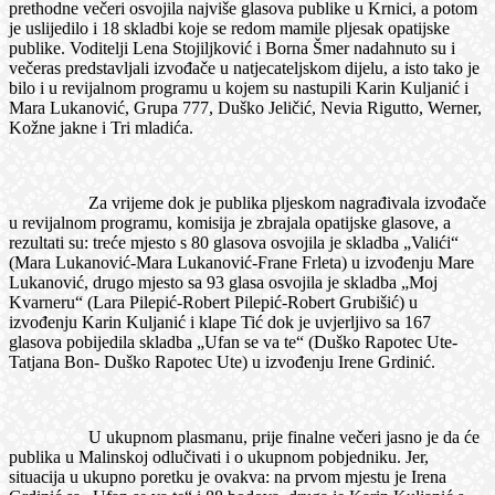
prethodne večeri osvojila najviše glasova publike u Krnici, a potom
je uslijedilo i 18 skladbi koje se redom mamile pljesak opatijske
publike. Voditelji Lena Stojiljković i Borna Šmer nadahnuto su i
večeras predstavljali izvođače u natjecateljskom dijelu, a isto tako je
bilo i u revijalnom programu u kojem su nastupili Karin Kuljanić i
Mara Lukanović, Grupa 777, Duško Jeličić, Nevia Rigutto, Werner,
Kožne jakne i Tri mladića.
Za vrijeme dok je publika pljeskom nagrađivala izvođače
u revijalnom programu, komisija je zbrajala opatijske glasove, a
rezultati su: treće mjesto s 80 glasova osvojila je skladba „Valići“
(Mara Lukanović-Mara Lukanović-Frane Frleta) u izvođenju Mare
Lukanović, drugo mjesto sa 93 glasa osvojila je skladba „Moj
Kvarneru“ (Lara Pilepić-Robert Pilepić-Robert Grubišić) u
izvođenju Karin Kuljanić i klape Tić dok je uvjerljivo sa 167
glasova pobijedila skladba „Ufan se va te“ (Duško Rapotec Ute-
Tatjana Bon- Duško Rapotec Ute) u izvođenju Irene Grdinić.
U ukupnom plasmanu, prije finalne večeri jasno je da će
publika u Malinskoj odlučivati i o ukupnom pobjedniku. Jer,
situacija u ukupno poretku je ovakva: na prvom mjestu je Irena