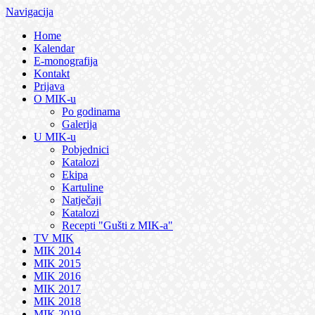
Navigacija
Home
Kalendar
E-monografija
Kontakt
Prijava
O MIK-u
Po godinama
Galerija
U MIK-u
Pobjednici
Katalozi
Ekipa
Kartuline
Natječaji
Katalozi
Recepti "Gušti z MIK-a"
TV MIK
MIK 2014
MIK 2015
MIK 2016
MIK 2017
MIK 2018
MIK 2019