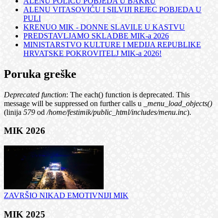
ALENU POLIĆU POBJEDA U BAKRU
ALENU VITASOVIĆU I SILVIJI REJEC POBJEDA U
PULI
KRENUO MIK - DONNE SLAVILE U KASTVU
PREDSTAVLJAMO SKLADBE MIK-a 2026
MINISTARSTVO KULTURE I MEDIJA REPUBLIKE
HRVATSKE POKROVITELJ MIK-a 2026!
Poruka greške
Deprecated function
: The each() function is deprecated. This
message will be suppressed on further calls u
_menu_load_objects()
(linija
579
od
/home/festimik/public_html/includes/menu.inc
).
MIK 2026
ZAVRŠIO NIKAD EMOTIVNIJI MIK
MIK 2025