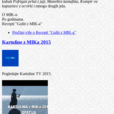
kuhati
Pofrigan pršut z jaji
,
Maneštra kastafska
,
Kompir va
kapuznice z ocvirki
i mnogo drugih jela.
O MIK-u
Po godinama
Recepti "Gušti z MIK-a"
Pročitaj više
o Recepti "Gušti z MIK-a"
Kartuline z MIKa 2015
Pogledajte Kartuline TV 2015.