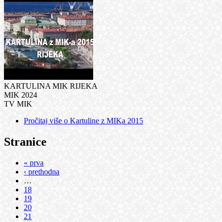
KARTULINA MIK RIJEKA
MIK 2024
TV MIK
Pročitaj više
o Kartuline z MIKa 2015
Stranice
« prva
‹ prethodna
…
18
19
20
21