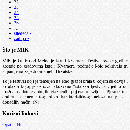
22
23
24
25
26
…
sljedeća ›
zadnja »
Što je MIK
MIK je kratica od Melodije Istre i Kvarnera. Festival svake godine
gostuje po gradovima Istre i Kvarnera, područja koje pokrivaju tri
županije na zapadnom dijelu Hrvatske.
To je festival koji je temeljen na etno glazbi kraja u kojem se odvija i
to glazbi kojoj je osnova takozvana "istarska ljestvica", jedno od
možda najinteresantnijih glazbenih pojava u svijetu. Pjesme tek
dodiruju elemente tog toliko karakterističnog melosa na pitak i
dopadljiv način. (N)
Korisni linkovi
Opatija.Net