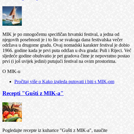
MIK je po mnogočemu specifičan hrvatski festival, a jedna od
njegovih posebnosti je i to što se svakoga dana festivalska večer
održava u drugome gradu. Ovaj nomadski karakter festival je dobio
1966. godine kada je prvi puta održan u dva grada: Puli i Rijeci. Već
sljedeće godine obuhvatio je pet gradova čime je nepovratno postao
prvi (i još uvijek jedini) putujući festival na ovim prostorima.
O MIK-u
Pročitaj više
o Kako izgleda putovati i biti s MIK-om
Recepti "Gušti z MIK-a"
Pogledajte recepte iz kuharice "Gušti z MIK-a", naučite