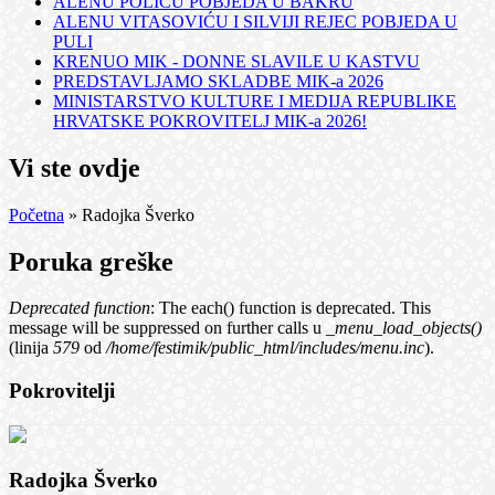
ALENU POLIĆU POBJEDA U BAKRU
ALENU VITASOVIĆU I SILVIJI REJEC POBJEDA U
PULI
KRENUO MIK - DONNE SLAVILE U KASTVU
PREDSTAVLJAMO SKLADBE MIK-a 2026
MINISTARSTVO KULTURE I MEDIJA REPUBLIKE
HRVATSKE POKROVITELJ MIK-a 2026!
Vi ste ovdje
Početna
» Radojka Šverko
Poruka greške
Deprecated function
: The each() function is deprecated. This
message will be suppressed on further calls u
_menu_load_objects()
(linija
579
od
/home/festimik/public_html/includes/menu.inc
).
Pokrovitelji
Radojka Šverko