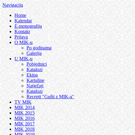
Navigacija
Home
Kalendar
E-monografija
Kontakt
Prijava
O MIK-u
Po godinama
Galerija
U MIK-u
Pobjednici
Katalozi
Ekipa
Kartuline
Natječaji
Katalozi
Recepti "Gušti z MIK-a"
TV MIK
MIK 2014
MIK 2015
MIK 2016
MIK 2017
MIK 2018
MIK 2019