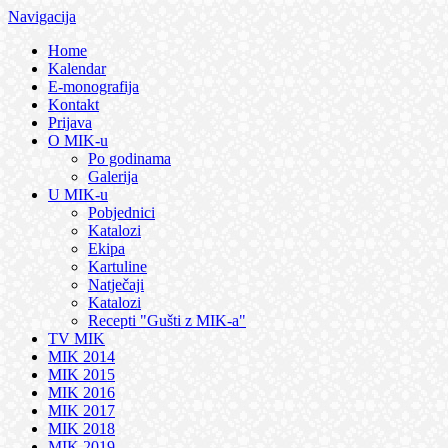
Navigacija
Home
Kalendar
E-monografija
Kontakt
Prijava
O MIK-u
Po godinama
Galerija
U MIK-u
Pobjednici
Katalozi
Ekipa
Kartuline
Natječaji
Katalozi
Recepti "Gušti z MIK-a"
TV MIK
MIK 2014
MIK 2015
MIK 2016
MIK 2017
MIK 2018
MIK 2019