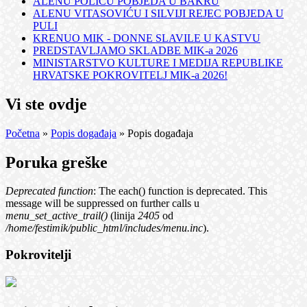
ALENU POLIĆU POBJEDA U BAKRU
ALENU VITASOVIĆU I SILVIJI REJEC POBJEDA U
PULI
KRENUO MIK - DONNE SLAVILE U KASTVU
PREDSTAVLJAMO SKLADBE MIK-a 2026
MINISTARSTVO KULTURE I MEDIJA REPUBLIKE
HRVATSKE POKROVITELJ MIK-a 2026!
Vi ste ovdje
Početna
»
Popis događaja
» Popis događaja
Poruka greške
Deprecated function
: The each() function is deprecated. This
message will be suppressed on further calls u
menu_set_active_trail()
(linija
2405
od
/home/festimik/public_html/includes/menu.inc
).
Pokrovitelji