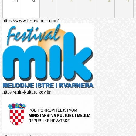
29
30
1
2
3
4
5
https://www.festivalmik.com/
https://min-kulture.gov.hr