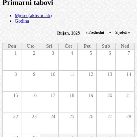
Primarni tabovi
Mjesec
(aktivni tab)
Godina
« Prethodni
Sljedeći »
Rujan, 2025
Pon
Uto
Sri
Čet
Pet
Sub
Ned
1
2
3
4
5
6
7
8
9
10
11
12
13
14
15
16
17
18
19
20
21
22
23
24
25
26
27
28