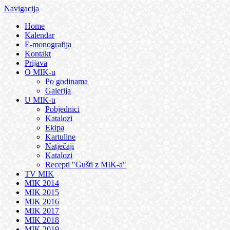
Navigacija
Home
Kalendar
E-monografija
Kontakt
Prijava
O MIK-u
Po godinama
Galerija
U MIK-u
Pobjednici
Katalozi
Ekipa
Kartuline
Natječaji
Katalozi
Recepti "Gušti z MIK-a"
TV MIK
MIK 2014
MIK 2015
MIK 2016
MIK 2017
MIK 2018
MIK 2019