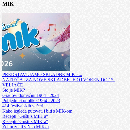
MIK
PREDSTAVLJAMO SKLADBE MIK-a...
NATJEČAJ ZA NOVE SKLADBE JE OTVOREN DO 15.
VELJAČE
Što je MIK?
Gradovi domaćini 1964 - 2024
Pobjednici publike 1964 - 2023
414 festivalskih večeri
Kako izgleda putovati i biti s MIK-om
Recepti "Gušti z MIK-a"
Recepti "Gušti z MIK-a"
Želim znati više o MIK-u