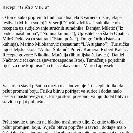
Recepti "Gušti z MIK-a"
O tome kako pripremiti tradicionalna jela Kvarnera i Istre, ekipa
festivala MIK u svojoj TV seriji "Gušti z MIK-a" snimila je niz
recepata uz sudjelovanje stručnih suradnika: Damjan Miletić (“Iz
padela naših nona”, “Nonina kuhinja”), Ugostiteljska škola Opatija,
Miloš Dekleva (restaurant “Stara pošta”), Drago Orlić (Istarska
kuhinja), Marino Milokanović (restaurant “L’Artigiano”), Turistička
ugostiteljska škola “Anton Štifanić” Poreč. Kamera: Robert Kalčić.
Recepte govore: Nikolina Marčelja (liburnijska čakavica), Daniel
Načinović (čakavica sjevernozapadne Istre). Tumačenje pojedinih
riječi za one koji nisu “na ti” s čakavskim - Mario Lipovšek.
Va suricu stavit pršut na mrzlo maslinovo uje. To steplit toliko da
pršut promeni boju. Frišku blitvu pofrigat va surice i dodat malo
česna i maslinovega uja. Fritaju storit posebno, va nju dodat blitvu i
stavit na pijat pul pršuta.
Pršut stavite u tavicu na hladno maslinovo ulje. Zagrijte toliko da
pršut promijeni boju. Svježu blitvu popržite u tavici i dodajte malo
češnjaka i maslinovog ulja. Posebno pripremite umućena jaja, u njih