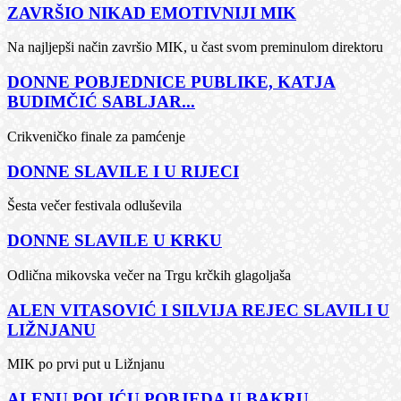
ZAVRŠIO NIKAD EMOTIVNIJI MIK
Na najljepši način završio MIK, u čast svom preminulom direktoru
DONNE POBJEDNICE PUBLIKE, KATJA
BUDIMČIĆ SABLJAR...
Crikveničko finale za pamćenje
DONNE SLAVILE I U RIJECI
Šesta večer festivala odluševila
DONNE SLAVILE U KRKU
Odlična mikovska večer na Trgu krčkih glagoljaša
ALEN VITASOVIĆ I SILVIJA REJEC SLAVILI U
LIŽNJANU
MIK po prvi put u Ližnjanu
ALENU POLIĆU POBJEDA U BAKRU