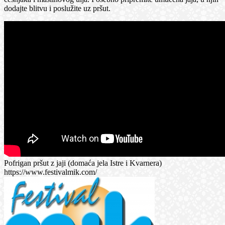
dodajte blitvu i poslužite uz pršut.
Pofrigan pršut z jaji (domaća jela Istre i Kvarnera)
https://www.festivalmik.com/