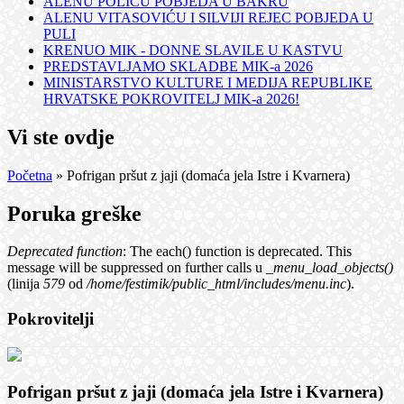
ALENU POLIĆU POBJEDA U BAKRU
ALENU VITASOVIĆU I SILVIJI REJEC POBJEDA U
PULI
KRENUO MIK - DONNE SLAVILE U KASTVU
PREDSTAVLJAMO SKLADBE MIK-a 2026
MINISTARSTVO KULTURE I MEDIJA REPUBLIKE
HRVATSKE POKROVITELJ MIK-a 2026!
Vi ste ovdje
Početna
» Pofrigan pršut z jaji (domaća jela Istre i Kvarnera)
Poruka greške
Deprecated function
: The each() function is deprecated. This
message will be suppressed on further calls u
_menu_load_objects()
(linija
579
od
/home/festimik/public_html/includes/menu.inc
).
Pokrovitelji
Pofrigan pršut z jaji (domaća jela Istre i Kvarnera)