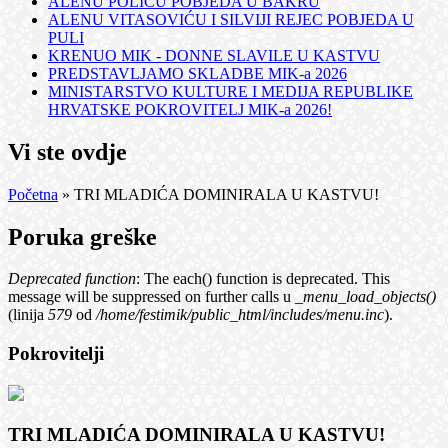
ALENU POLIĆU POBJEDA U BAKRU
ALENU VITASOVIĆU I SILVIJI REJEC POBJEDA U
PULI
KRENUO MIK - DONNE SLAVILE U KASTVU
PREDSTAVLJAMO SKLADBE MIK-a 2026
MINISTARSTVO KULTURE I MEDIJA REPUBLIKE
HRVATSKE POKROVITELJ MIK-a 2026!
Vi ste ovdje
Početna
» TRI MLADIĆA DOMINIRALA U KASTVU!
Poruka greške
Deprecated function
: The each() function is deprecated. This
message will be suppressed on further calls u
_menu_load_objects()
(linija
579
od
/home/festimik/public_html/includes/menu.inc
).
Pokrovitelji
TRI MLADIĆA DOMINIRALA U KASTVU!