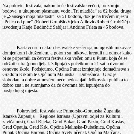
Na polovici festivala, nakon treće festivalske večeri, po zbroju
bodova, u ukupnom plasmanu vode „Tri mladića“ sa 62 boda, druga
je „Sansego moja mladosti“ sa 51 bodom, dok je na trećem mjestu
„Pelica od pine“ (Robert Grubišić/Vjeko Alilović/Robert Grubišić) u
izvođenju Katje Budimčić Sabljar i Andrine Frleta sa 45 bodova.
Kastavci su i nakon festivalske večer sjajno ugostili mikovce
domjenkom i druženjem, a potom su mikovci krenuli na odmor kako
bi se pripremili za četvrtu festivalsku večer, onu u Puntu koja će se
održati sutra (ponedjeljak 3.lipnja) s početkom u 21 sat u dvorani
osnovne škole. Podsjetimo, Općina Punat izmjenjuje domaćinstva s
Gradom Krkom te Općinom Malinska – Dubašnica. Ulaz je
slobodan, a dobre atmosfere neće nedostajati. Mikovska publika to
dobro zna i ne sumnjamo da će dvorana biti ispunjena do
posljednjeg mjesta.
Pokrovitelji festivala su: Primorsko-Goranska Županija,
Istarska Županija – Regione Istriana (Upravni odjel za Kulturu i
zavičajnost), Grad Rijeka, Grad Bakar, Grad Pazin, Grad Kastav,
Grad Opatija, Grad Krk, Općina Malinska-Dubašnica, Općina
Punat, Općina Barban, Općina Svetvinčenat, Općina Marčana,