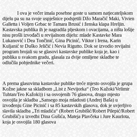
I ova je večer imala posebne goste u samom natjecateljskom
dijelu pa su na svoje uspješnice podsjetili Džo Maračić Maki, Vivien
Galletta i Voljen Grbac te Tamara Brusić i ženska klapa Hreljin.
Kastavska publika ih je nagradila pljeskom i ovacijama, a ništa lošije
nisu prošli izvođači u revijalnom dijelu: mlade Kastavke Mara
Lukanović i Dea Tončinić, Gina Picinić, Viktor i Irena, Karin
Kuljanić te Duško Jeličić i Nevia Rigutto. Dok se izvodio revijalni
program brojali su se glasovi kastavske publike koja je, kao i
publika u svakom gradu, glasala za dvije omiljene skladbe te
odlučila pobjednike večeri.
A prema glasovima kastavske publike treće mjesto osvojila je grupa
Kožne jakne sa skladbom „List z Nevijorka“ (Teo Kažoki/Velimir
Tuhtan/Teo Kažoki)) i sa osvojenih 76 glasova, drugo mjesto
osvojila je skladba „Sansego moja mladosti (Andrej Baša) u
izvođenju Gine Picinić i sa 85 kastavskih glasova, dok je uvjerljivo
slavila skladba „Tri mladića“ (Robert Grubišić/Robert Pilepić/Robert
Grubišić) u izvedbi Dina Gušića, Mateja Plavčeka i Jure Kaurlota,
koja je osvojila 180 glasova