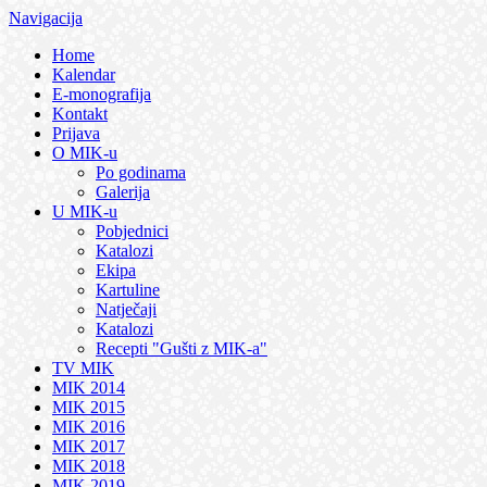
Navigacija
Home
Kalendar
E-monografija
Kontakt
Prijava
O MIK-u
Po godinama
Galerija
U MIK-u
Pobjednici
Katalozi
Ekipa
Kartuline
Natječaji
Katalozi
Recepti "Gušti z MIK-a"
TV MIK
MIK 2014
MIK 2015
MIK 2016
MIK 2017
MIK 2018
MIK 2019