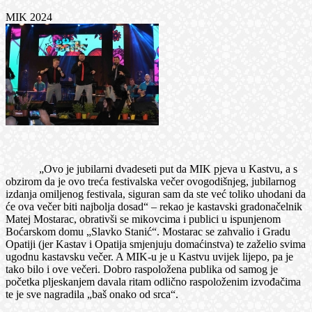
MIK 2024
„Ovo je jubilarni dvadeseti put da MIK pjeva u Kastvu, a s
obzirom da je ovo treća festivalska večer ovogodišnjeg, jubilarnog
izdanja omiljenog festivala, siguran sam da ste već toliko uhodani da
će ova večer biti najbolja dosad“ – rekao je kastavski gradonačelnik
Matej Mostarac, obrativši se mikovcima i publici u ispunjenom
Boćarskom domu „Slavko Stanić“. Mostarac se zahvalio i Gradu
Opatiji (jer Kastav i Opatija smjenjuju domaćinstva) te zaželio svima
ugodnu kastavsku večer. A MIK-u je u Kastvu uvijek lijepo, pa je
tako bilo i ove večeri. Dobro raspoložena publika od samog je
početka pljeskanjem davala ritam odlično raspoloženim izvođačima
te je sve nagradila „baš onako od srca“.