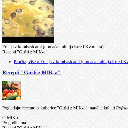
Fritaja z kombasicami (domaća kuhinja Istre i Kvarnera)
Recepti "Gušti z MIK-a"
Pročitaj više
o Fritaja z kombasicami (domaća kuhinja Istre i K
Recepti "Gušti z MIK-a"
Pogledajte recepte iz kuharice "Gušti z MIK-a", naučite kuhati
Pofriga
O MIK-u
Po godinama
Recepti "Gušti z MIK-a"