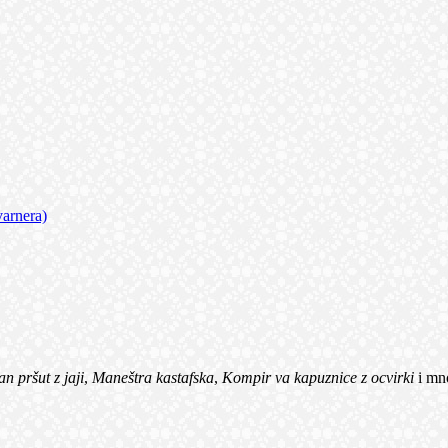
varnera)
n pršut z jaji
,
Maneštra kastafska
,
Kompir va kapuznice z ocvirki
i mno