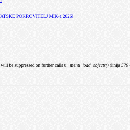
I
TSKE POKROVITELJ MIK-a 2026!
 will be suppressed on further calls u
_menu_load_objects()
(linija
579