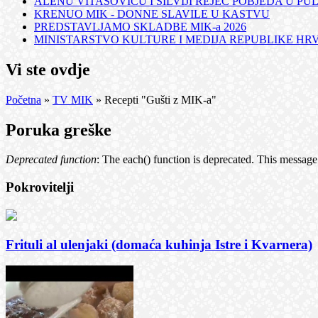
ALENU VITASOVIĆU I SILVIJI REJEC POBJEDA U PUL
KRENUO MIK - DONNE SLAVILE U KASTVU
PREDSTAVLJAMO SKLADBE MIK-a 2026
MINISTARSTVO KULTURE I MEDIJA REPUBLIKE HRVA
Vi ste ovdje
Početna
»
TV MIK
» Recepti "Gušti z MIK-a"
Poruka greške
Deprecated function
: The each() function is deprecated. This message
Pokrovitelji
Frituli al ulenjaki (domaća kuhinja Istre i Kvarnera)