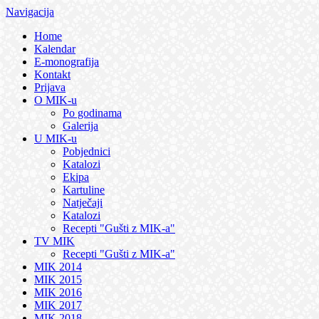
Navigacija
Home
Kalendar
E-monografija
Kontakt
Prijava
O MIK-u
Po godinama
Galerija
U MIK-u
Pobjednici
Katalozi
Ekipa
Kartuline
Natječaji
Katalozi
Recepti "Gušti z MIK-a"
TV MIK
Recepti "Gušti z MIK-a"
MIK 2014
MIK 2015
MIK 2016
MIK 2017
MIK 2018