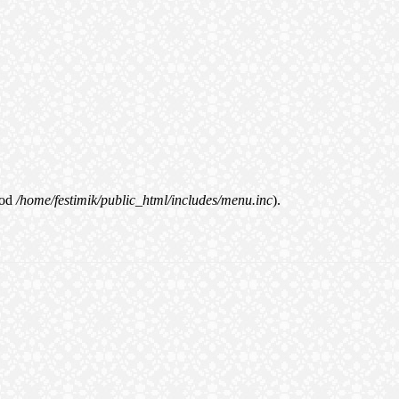
od
/home/festimik/public_html/includes/menu.inc
).