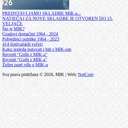
PREDSTAVLJAMO SKLADBE MIK-a...
NATJEČAJ ZA NOVE SKLADBE JE OTVOREN DO 15.
VELJAČE
Što je MIK?
Gradovi domaćini 1964 - 2024
Pobjednici publike 1964 - 2023
414 festivalskih večeri
Kako izgleda putovati i biti s MIK-om
Recepti "Gušti z MIK-a"
Recepti "Gušti z MIK-a"
Želim znati više o MIK-u
Sva prava pridržana © 2026, MIK | Web:
NetCom