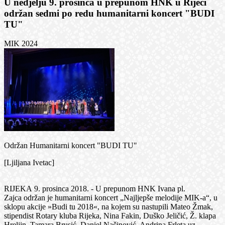
U nedjelju 9. prosinca u prepunom HNK u Rijeci
održan sedmi po redu humanitarni koncert "BUDI
TU"
MIK 2024
Održan Humanitarni koncert "BUDI TU"
[Ljiljana Ivetac]
RIJEKA 9. prosinca 2018. - U prepunom HNK Ivana pl.
Zajca održan je humanitarni koncert „Najljepše melodije MIK-a“, u
sklopu akcije »Budi tu 2018«, na kojem su nastupili Mateo Žmak,
stipendist Rotary kluba Rijeka, Nina Fakin, Duško Jeličić, Ž. klapa
Hreljin, Tamara Brusić, Daniel Načinović, Andrina Frleta uz