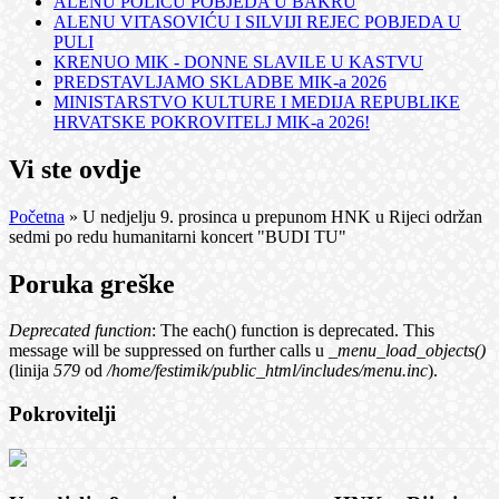
ALENU POLIĆU POBJEDA U BAKRU
ALENU VITASOVIĆU I SILVIJI REJEC POBJEDA U
PULI
KRENUO MIK - DONNE SLAVILE U KASTVU
PREDSTAVLJAMO SKLADBE MIK-a 2026
MINISTARSTVO KULTURE I MEDIJA REPUBLIKE
HRVATSKE POKROVITELJ MIK-a 2026!
Vi ste ovdje
Početna
» U nedjelju 9. prosinca u prepunom HNK u Rijeci održan
sedmi po redu humanitarni koncert "BUDI TU"
Poruka greške
Deprecated function
: The each() function is deprecated. This
message will be suppressed on further calls u
_menu_load_objects()
(linija
579
od
/home/festimik/public_html/includes/menu.inc
).
Pokrovitelji