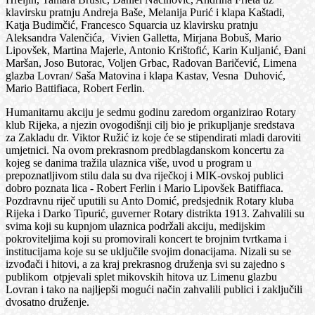
klavirsku pratnju Andreja Baše, Melanija Purić i klapa Kaštadi,
Katja Budimčić, Francesco Squarcia uz klavirsku pratnju
Aleksandra Valenčića, Vivien Galletta, Mirjana Bobuš, Mario
Lipovšek, Martina Majerle, Antonio Krištofić, Karin Kuljanić, Đani
Maršan, Joso Butorac, Voljen Grbac, Radovan Baričević, Limena
glazba Lovran/ Saša Matovina i klapa Kastav, Vesna Duhović,
Mario Battifiaca, Robert Ferlin.
Humanitarnu akciju je sedmu godinu zaredom organizirao Rotary
klub Rijeka, a njezin ovogodišnji cilj bio je prikupljanje sredstava
za Zakladu dr. Viktor Ružić iz koje će se stipendirati mladi daroviti
umjetnici. Na ovom prekrasnom predblagdanskom koncertu za
kojeg se danima tražila ulaznica više, uvod u program u
prepoznatljivom stilu dala su dva riječkoj i MIK-ovskoj publici
dobro poznata lica - Robert Ferlin i Mario Lipovšek Batiffiaca.
Pozdravnu riječ uputili su Anto Domić, predsjednik Rotary kluba
Rijeka i Darko Tipurić, guverner Rotary distrikta 1913. Zahvalili su
svima koji su kupnjom ulaznica podržali akciju, medijskim
pokroviteljima koji su promovirali koncert te brojnim tvrtkama i
institucijama koje su se uključile svojim donacijama. Nizali su se
izvođači i hitovi, a za kraj prekrasnog druženja svi su zajedno s
publikom otpjevali splet mikovskih hitova uz Limenu glazbu
Lovran i tako na najljepši mogući način zahvalili publici i zaključili
dvosatno druženje.