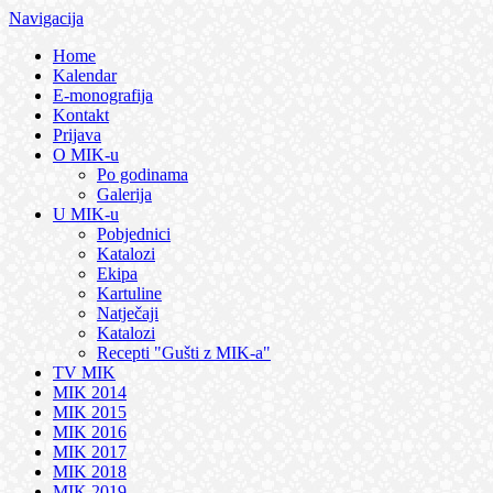
Navigacija
Home
Kalendar
E-monografija
Kontakt
Prijava
O MIK-u
Po godinama
Galerija
U MIK-u
Pobjednici
Katalozi
Ekipa
Kartuline
Natječaji
Katalozi
Recepti "Gušti z MIK-a"
TV MIK
MIK 2014
MIK 2015
MIK 2016
MIK 2017
MIK 2018
MIK 2019