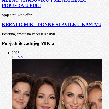
ALENU VITASOVIĆU I SILVIJI REJEC
POBJEDA U PULI
Sjajna pulska večer
KRENUO MIK - DONNE SLAVILE U KASTVU
Posebna, emotivna večer u Kastvu
Pobjednik zadnjeg MIK-a
2026
.
DONNE